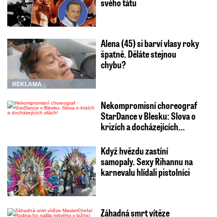
svého tátu
Alena (45) si barví vlasy roky
špatně. Děláte stejnou
chybu?
REKLAMA
Nekompromisní choreograf
StarDance v Blesku: Slova o
krizích a docházejících…
Když hvězdu zastíní
samopaly. Sexy Rihannu na
karnevalu hlídali pistolníci
Záhadná smrt vítěze