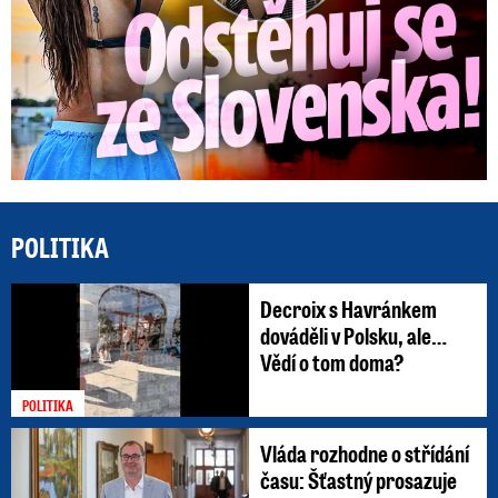
POLITIKA
Decroix s Havránkem
dováděli v Polsku, ale…
Vědí o tom doma?
POLITIKA
Vláda rozhodne o střídání
času: Šťastný prosazuje