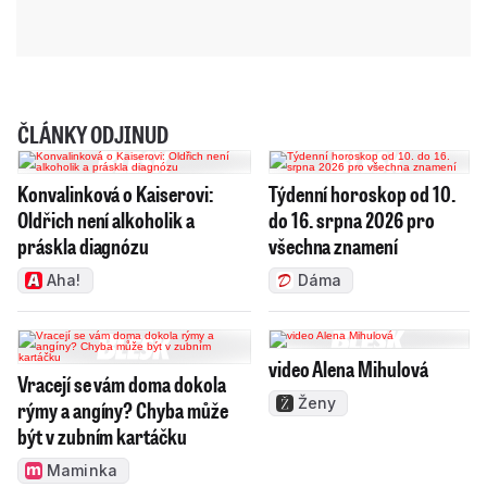
ČLÁNKY ODJINUD
Konvalinková o Kaiserovi:
Týdenní horoskop od 10.
Oldřich není alkoholik a
do 16. srpna 2026 pro
práskla diagnózu
všechna znamení
Aha!
Dáma
video Alena Mihulová
Vracejí se vám doma dokola
Ženy
rýmy a angíny? Chyba může
být v zubním kartáčku
Maminka