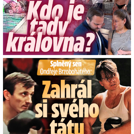
Splněný sen Ondřeje Brzobohatého: Zahrál si svého tátu