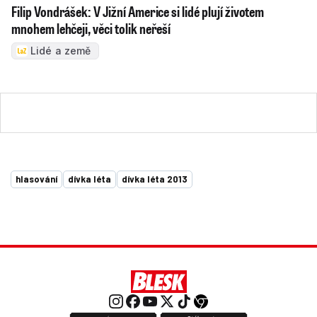
Filip Vondrášek: V Jižní Americe si lidé plují životem
mnohem lehčeji, věci tolik neřeší
Lidé a země
hlasování
dívka léta
dívka léta 2013