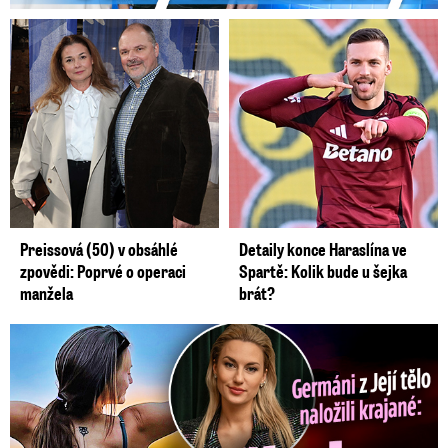
Preissová (50) v obsáhlé
Detaily konce Haraslína ve
zpovědi: Poprvé o operaci
Spartě: Kolik bude u šejka
manžela
brát?
Germáni z Jejího těla: Odstěhuj se, vzkázali jí krajané