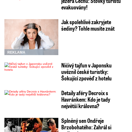
jezera Čechů: Stovky turistů
evakuovány!
Jak spolehlivě zakryjete
šediny? Tohle musíte znát
REKLAMA
Ničivý tajfun v Japonsku
uvěznil české turistky:
Šokující zpověď z hotelu
Detaily aféry Decroix s
Havránkem: Kdo je tady
největší královna?
Splněný sen Ondřeje
Brzobohatého: Zahrál si