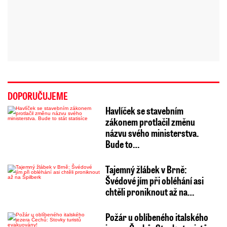
DOPORUČUJEME
Havlíček se stavebním
zákonem protlačil změnu
názvu svého ministerstva.
Bude to…
Tajemný žlábek v Brně:
Švédové jím při obléhání asi
chtěli proniknout až na…
Požár u oblíbeného italského