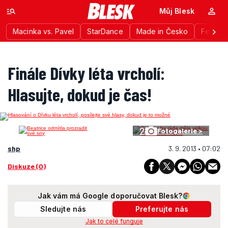
Můj Blesk
Macinka vs. Pavel
StarDance
Made in Česko
Festiva
Finále Dívky léta vrcholí:
Hlasujte, dokud je čas!
2
Fotogalerie >
shp
3. 9. 2013 • 07:02
Diskuze (0)
Jak vám má Google doporučovat Blesk?
Sledujte nás
Preferujte nás
Jak to celé funguje