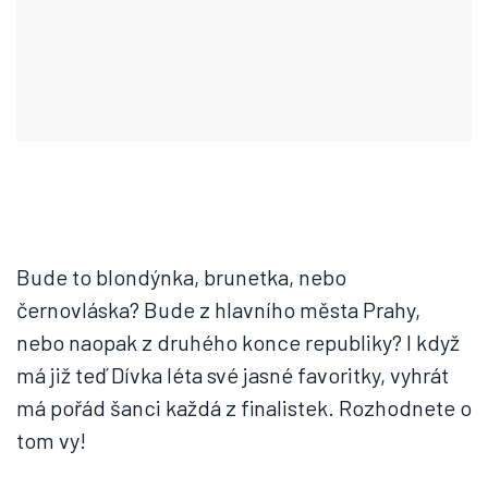
Bude to blondýnka, brunetka, nebo
černovláska? Bude z hlavního města Prahy,
nebo naopak z druhého konce republiky? I když
má již teď Dívka léta své jasné favoritky, vyhrát
má pořád šanci každá z finalistek. Rozhodnete o
tom vy!