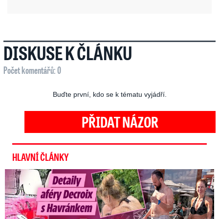
DISKUSE K ČLÁNKU
Počet komentářů: 0
Buďte první, kdo se k tématu vyjádří.
PŘIDAT NÁZOR
HLAVNÍ ČLÁNKY
Detaily aféry Decroix s Havránkem: Kdo je tady královna?