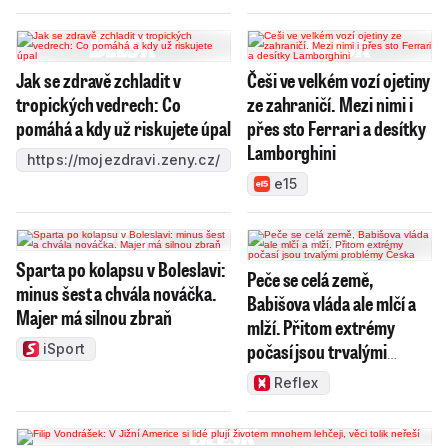
Jak se zdravě zchladit v
Češi ve velkém vozí ojetiny
tropických vedrech: Co
ze zahraničí. Mezi nimi i
pomáhá a kdy už riskujete úpal
přes sto Ferrari a desítky
Lamborghini
https://mojezdravi.zeny.cz/
e15
Sparta po kolapsu v Boleslavi:
Peče se celá země,
minus šest a chvála nováčka.
Babišova vláda ale mlčí a
Majer má silnou zbraň
mlží. Přitom extrémy
počasí jsou trvalými
iSport
problémy Česka
Reflex