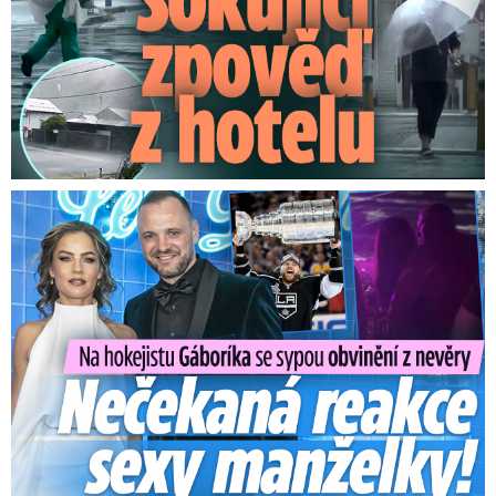
Na Gáboríka se sypou obvinění z nevěry: Reakce manželky!