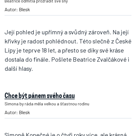
Beatrice odmítla prozradit své sny
Autor: Blesk
Její pohled je upřímný a svůdný zároveň. Na její
křivky je radost pohlédnout. Této slečně z České
Lípy je teprve 18 let, a přesto se díky své kráse
dostala do finále. Pošlete Beatrice Zvalčákové i
další hlasy.
Chce být pánem svého času
Simona by ráda měla velkou a šťastnou rodinu
Autor: Blesk
Simoně Kopečné je o čtyři roky více, ale krásná