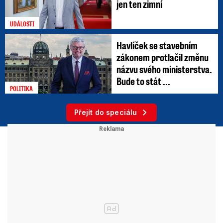
jen ten zimní
UDÁLOSTI
Havlíček se stavebním
zákonem protlačil změnu
názvu svého ministerstva.
Bude to stát ...
POLITIKA
Přejít do speciálu