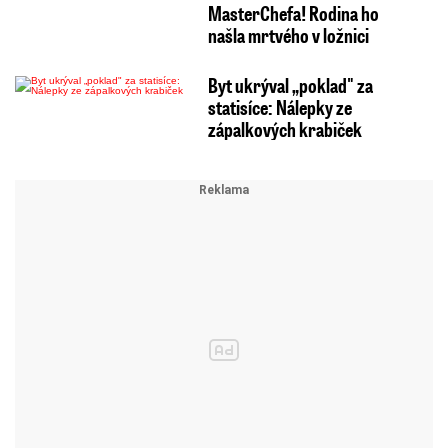
MasterChefa! Rodina ho
našla mrtvého v ložnici
Byt ukrýval „poklad" za
statisíce: Nálepky ze
zápalkových krabiček