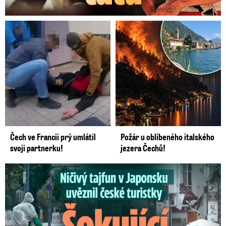
Čech ve Francii prý umlátil
Požár u oblíbeného italského
svoji partnerku!
jezera Čechů!
Ničivý tajfun uvěznil české turistky: Šokující zpověď