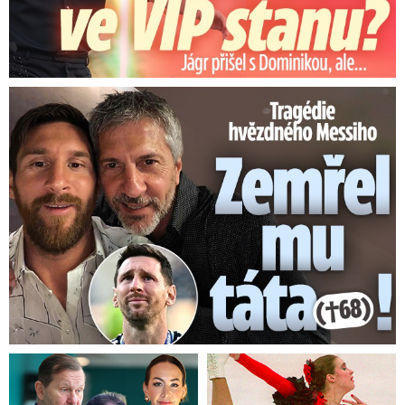
Tragédie hvězdného Messiho: Zemřel mu táta (†68)!