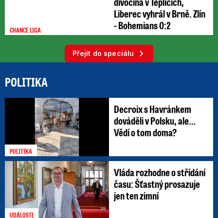
divočina v Teplicích,
Liberec vyhrál v Brně. Zlín
- Bohemians 0:2
CHANCE LIGA
Přejít do speciálu
POLITIKA
Decroix s Havránkem
dováděli v Polsku, ale…
Vědí o tom doma?
POLITIKA
Vláda rozhodne o střídání
času: Šťastný prosazuje
jen ten zimní
UDÁLOSTI