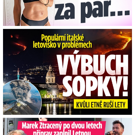
Erupce sicilské sopky Etny: Ruší desítky letů
Marek Ztracený na Letné: Pártlová stopla koncert