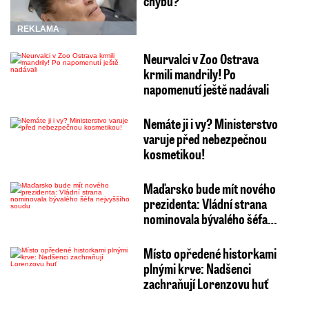
chybu?
REKLAMA
Neurvalci v Zoo Ostrava
krmili mandrily! Po
napomenutí ještě nadávali
Nemáte ji i vy? Ministerstvo
varuje před nebezpečnou
kosmetikou!
Maďarsko bude mít nového
prezidenta: Vládní strana
nominovala bývalého šéfa…
Místo opředené historkami
plnými krve: Nadšenci
zachraňují Lorenzovu huť