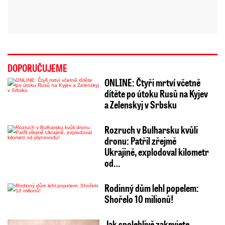
DOPORUČUJEME
ONLINE: Čtyři mrtví včetně
dítěte po útoku Rusů na Kyjev
a Zelenskyj v Srbsku
Rozruch v Bulharsku kvůli
dronu: Patřil zřejmě
Ukrajině, explodoval kilometr
od…
Rodinný dům lehl popelem:
Shořelo 10 milionů!
Jak spolehlivě zakryjete