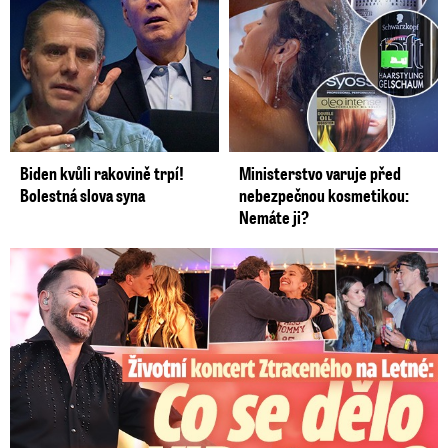
Biden kvůli rakovině trpí!
Ministerstvo varuje před
Bolestná slova syna
nebezpečnou kosmetikou:
Nemáte ji?
Koncert Ztraceného na Letné: Jágr přišel s Dominikou, ale...