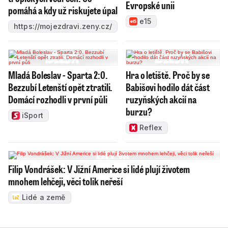
Evropské unii
pomáhá a kdy už riskujete úpal
e15
https://mojezdravi.zeny.cz/
Mladá Boleslav - Sparta 2:0.
Hra o letiště. Proč by se
Bezzubí Letenští opět ztratili.
Babišovi hodilo dát část
Domácí rozhodli v první půli
ruzyňských akcií na
burzu?
iSport
Reflex
Filip Vondrášek: V Jižní Americe si lidé plují životem
mnohem lehčeji, věci tolik neřeší
Lidé a země