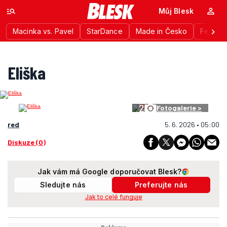
Můj Blesk
Macinka vs. Pavel
StarDance
Made in Česko
Festiva
Eliška
2
Fotogalerie >
red
5. 6. 2026 • 05:00
Diskuze (0)
Jak vám má Google doporučovat Blesk?
Sledujte nás
Preferujte nás
Jak to celé funguje