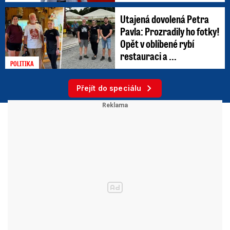
Utajená dovolená Petra
Pavla: Prozradily ho fotky!
Opět v oblíbené rybí
restauraci a ...
POLITIKA
Přejít do speciálu