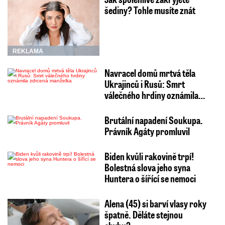
šediny? Tohle musíte znát
REKLAMA
Navracel domů mrtvá těla
Ukrajinců i Rusů: Smrt
válečného hrdiny oznámila…
Brutální napadení Soukupa.
Právník Agáty promluvil
Biden kvůli rakovině trpí!
Bolestná slova jeho syna
Huntera o šířící se nemoci
Alena (45) si barví vlasy roky
špatně. Děláte stejnou