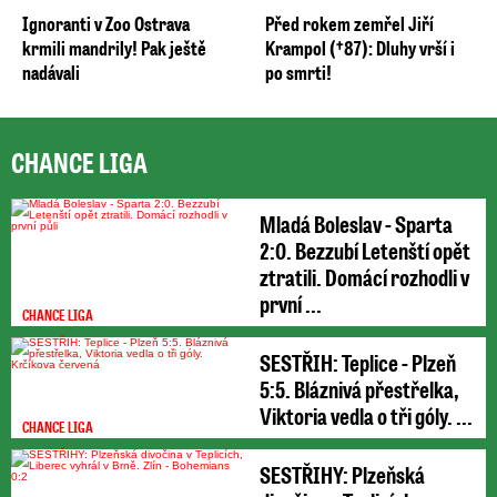
Ignoranti v Zoo Ostrava
Před rokem zemřel Jiří
krmili mandrily! Pak ještě
Krampol (†87): Dluhy vrší i
nadávali
po smrti!
CHANCE LIGA
Mladá Boleslav - Sparta
2:0. Bezzubí Letenští opět
ztratili. Domácí rozhodli v
první ...
CHANCE LIGA
SESTŘIH: Teplice - Plzeň
5:5. Bláznivá přestřelka,
Viktoria vedla o tři góly. ...
CHANCE LIGA
SESTŘIHY: Plzeňská