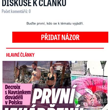
DISKUSE K ČLÁNKU
Počet komentářů: 0
Buďte první, kdo se k tématu vyjádří.
PŘIDAT NÁZOR
HLAVNÍ ČLÁNKY
Exministryně s Havránkem dováděli v Polsku: První slova!