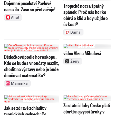
Dojemné poselství Pavlové
Tropické noci a špatný
narazilo: Zase se přetvařuje!
spánek: Proč nás horko
obírá o klid a kdy už jde o
Aha!
úzkost?
Dáma
video Alena Mihulová
Dědečkové podle horoskopu.
Ženy
Kdo se bude s vnoučaty mazlit,
chodit na výstavy nebo je bude
doučovat matematiku?
Maminka
Za státní dluhy Česko platí
Jak se zdravě zchladit v
čtvrté nejvyšší úroky v
tropických vedrech: Co