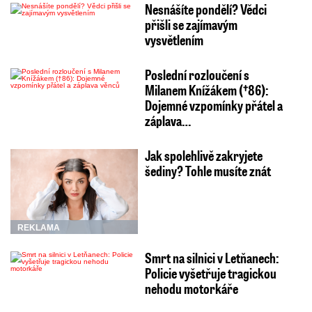
Nesnášíte pondělí? Vědci
přišli se zajímavým
vysvětlením
Poslední rozloučení s
Milanem Knížákem (†86):
Dojemné vzpomínky přátel a
záplava…
Jak spolehlivě zakryjete
šediny? Tohle musíte znát
REKLAMA
Smrt na silnici v Letňanech:
Policie vyšetřuje tragickou
nehodu motorkáře