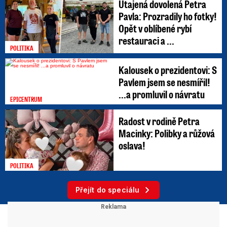
Utajená dovolená Petra
Pavla: Prozradily ho fotky!
Opět v oblíbené rybí
restauraci a ...
POLITIKA
Kalousek o prezidentovi: S
Pavlem jsem se nesmířil!
...a promluvil o návratu
EPICENTRUM
Radost v rodině Petra
Macinky: Polibky a růžová
oslava!
POLITIKA
Přejít do speciálu