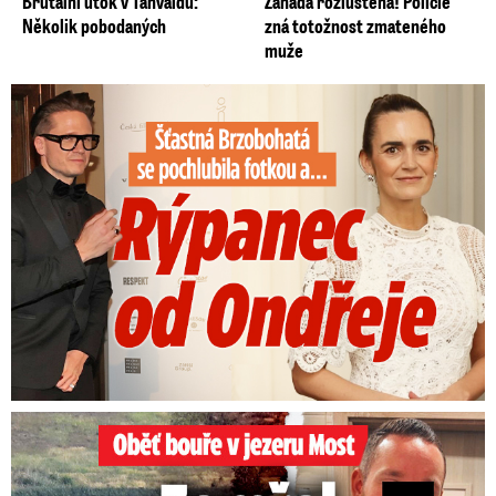
Brutální útok v Tanvaldu:
Záhada rozluštěna! Policie
Několik pobodaných
zná totožnost zmateného
muže
Šťastná Brzobohatá se pochlubila fotkou: Rýpanec od Ondřeje
Oběť bouře v jezeru Most: Zemřel táta Dominik (†28)