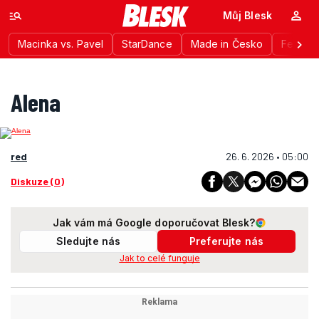
Můj Blesk
Macinka vs. Pavel
StarDance
Made in Česko
Festiva
Alena
red
26. 6. 2026 • 05:00
Diskuze (0)
Jak vám má Google doporučovat Blesk?
Sledujte nás
Preferujte nás
Jak to celé funguje