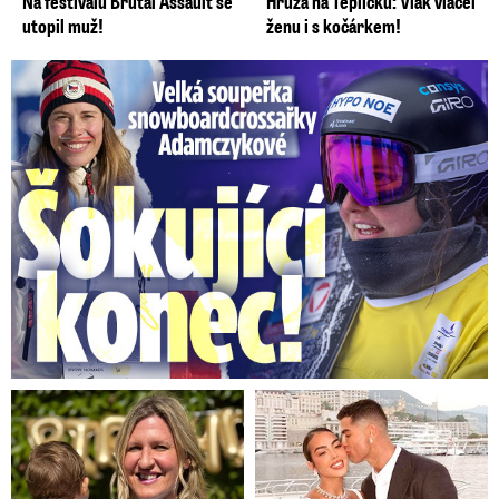
Na festivalu Brutal Assault se
Hrůza na Teplicku: Vlak vláčel
utopil muž!
ženu i s kočárkem!
Velká soupeřka Adamczykové: Šokující konec!