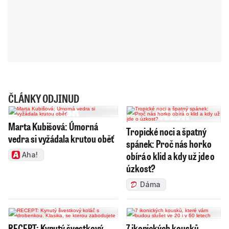
ČLÁNKY ODJINUD
Marta Kubišová: Úmorná
Tropické noci a špatný
vedra si vyžádala krutou oběť
spánek: Proč nás horko
obírá o klid a kdy už jde o
Aha!
úzkost?
Dáma
RECEPT: Kynutý švestkový
7 ikonických kousků,