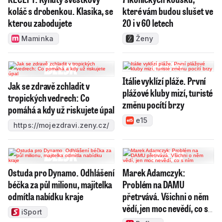
koláč s drobenkou. Klasika, se
které vám budou slušet ve
kterou zabodujete
20 i v 60 letech
Maminka
Ženy
Itálie vyklízí pláže. První
Jak se zdravě zchladit v
plážové kluby mizí, turisté
tropických vedrech: Co
změnu pocítí brzy
pomáhá a kdy už riskujete úpal
e15
https://mojezdravi.zeny.cz/
Ostuda pro Dynamo. Odhlášení
Marek Adamczyk:
béčka za půl milionu, majitelka
Problém na DAMU
odmítla nabídku kraje
přetrvává. Všichni o něm
vědí, jen moc nevědí, co s
iSport
ním