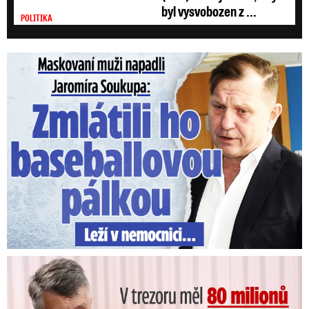
byl vysvobozen z ...
POLITIKA
Maskovaní muži napadli Jaromíra Soukupa: Krvavá nakládačka
V trezoru měl 80 milionů: Policie obvinila exšéfa železnic!