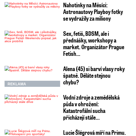
Nahotinky na Měsíci:
Astronautovy Playboy fotky
se vydražily za miliony
Sex, fetiš, BDSM, ale i
přednášky, workshopy a
market. Organizátor Prague
Fetish…
Alena (45) si barví vlasy roky
špatně. Děláte stejnou
chybu?
REKLAMA
Vodní zdroje a zemědělská
půda v ohrožení:
Katastrofální sucha
přicházejí stále…
Lucie Šlégrová míří na Primu.