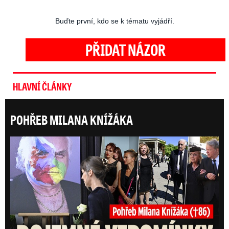
Buďte první, kdo se k tématu vyjádří.
PŘIDAT NÁZOR
HLAVNÍ ČLÁNKY
POHŘEB MILANA KNÍŽÁKA
Posl