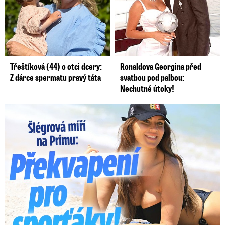
Třeštíková (44) o otci dcery:
Ronaldova Georgina před
Z dárce spermatu pravý táta
svatbou pod palbou:
Nechutné útoky!
Lucie Šlégrová míří na Primu. Překvapení pro sporťáky!