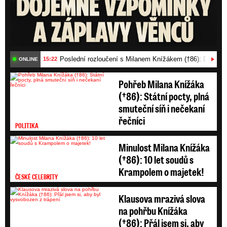
Poslední rozloučení s Milanem Knížákem (†86): Dojemn
15:22
ONLINE
Pohřeb Milana Knížáka
(†86): Státní pocty, plná
smuteční síň i nečekaní
řečníci
POLITIKA
Minulost Milana Knížáka
(†86): 10 let soudů s
Krampolem o majetek!
ČESKÉ CELEBRITY
Klausova mrazivá slova
na pohřbu Knížáka
(†86): Přál jsem si, aby