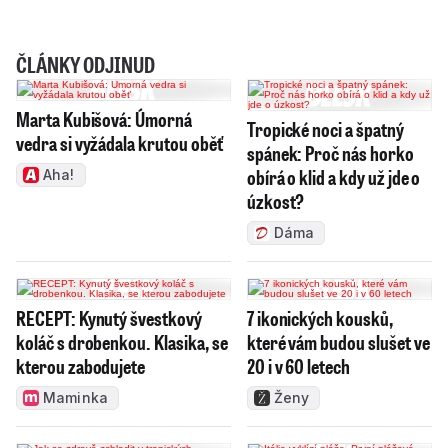
ČLÁNKY ODJINUD
Marta Kubišová: Úmorná
Tropické noci a špatný
vedra si vyžádala krutou oběť
spánek: Proč nás horko
obírá o klid a kdy už jde o
Aha!
úzkost?
Dáma
RECEPT: Kynutý švestkový
7 ikonických kousků,
koláč s drobenkou. Klasika, se
které vám budou slušet ve
kterou zabodujete
20 i v 60 letech
Maminka
Ženy