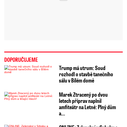
DOPORUČUJEME
Trump má utrum: Soud
rozhodl o stavbě tanečního
sálu v Bílém domě
Marek Ztracený po dvou
letech příprav naplnil
amfiteátr na Letné: Plný dům
a…