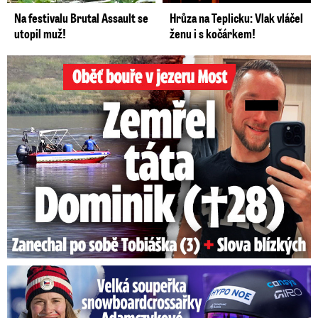
Na festivalu Brutal Assault se
Hrůza na Teplicku: Vlak vláčel
utopil muž!
ženu i s kočárkem!
Oběť bouře v jezeru Most: Zemřel táta Dominik (†28)
Velká soupeřka Adamczykové: Šokující konec!