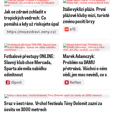
Itálie vyklízí pláže. První
Jak se zdravě zchladit v
plážové kluby mizí, turisté
tropických vedrech: Co
změnu pocítí brzy
pomáhá a kdy už riskujete úpal
e15
https://mojezdravi.zeny.cz/
Fotbalové přestupy ONLINE:
Marek Adamczyk:
Slavný klub chce Mercada,
Problém na DAMU
Sparta ale měla nabídku
přetrvává. Všichni o něm
odmítnout
vědí, jen moc nevědí, co s
ním
iSport
Reflex
Sraz v šest ráno. Vrchol festivalu Tóny Dolomit zazní za
úsvitu ve 3000 metrech