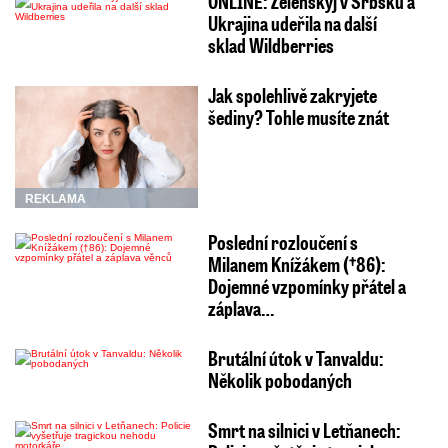
ONLINE: Zelenskyj v Srbsku a
Ukrajina udeřila na další
sklad Wildberries
Jak spolehlivě zakryjete
šediny? Tohle musíte znát
REKLAMA
Poslední rozloučení s
Milanem Knížákem (†86):
Dojemné vzpomínky přátel a
záplava…
Brutální útok v Tanvaldu:
Několik pobodaných
Smrt na silnici v Letňanech: