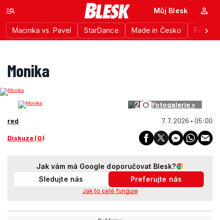
Můj Blesk
Macinka vs. Pavel
StarDance
Made in Česko
Festiva
Monika
2
Fotogalerie >
red
7. 7. 2026 • 05:00
Diskuze (0)
Jak vám má Google doporučovat Blesk?
Sledujte nás
Preferujte nás
Jak to celé funguje