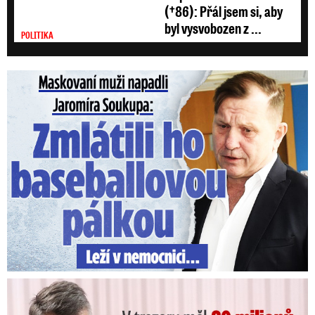
(†86): Přál jsem si, aby
byl vysvobozen z ...
POLITIKA
Maskovaní muži napadli Jaromíra Soukupa: Krvavá nakládačka
V trezoru měl 80 milionů: Policie obvinila exšéfa železnic!