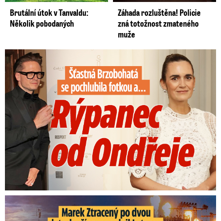
Brutální útok v Tanvaldu:
Záhada rozluštěna! Policie
Několik pobodaných
zná totožnost zmateného
muže
Šťastná Brzobohatá se pochlubila fotkou: Rýpanec od Ondřeje
Marek Ztracený na Letné: Plný dům a létající klavír!