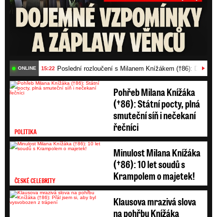
Poslední rozloučení s Milanem Knížákem (†86): Dojemn
15:22
ONLINE
Pohřeb Milana Knížáka
(†86): Státní pocty, plná
smuteční síň i nečekaní
řečníci
POLITIKA
Minulost Milana Knížáka
(†86): 10 let soudů s
Krampolem o majetek!
ČESKÉ CELEBRITY
Klausova mrazivá slova
na pohřbu Knížáka