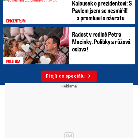
Kalousek o prezidentovi: S
Pavlem jsem se nesmířil!
...a promluvil o návratu
EPICENTRUM
Radost v rodině Petra
Macinky: Polibky a růžová
oslava!
POLITIKA
Přejít do speciálu