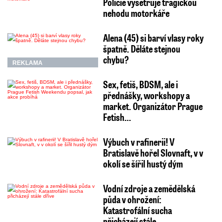
Policie vyšetřuje tragickou
nehodu motorkáře
Alena (45) si barví vlasy roky
špatně. Děláte stejnou
chybu?
REKLAMA
Sex, fetiš, BDSM, ale i
přednášky, workshopy a
market. Organizátor Prague
Fetish…
Výbuch v rafinerii! V
Bratislavě hořel Slovnaft, v v
okolí se šířil hustý dým
Vodní zdroje a zemědělská
půda v ohrožení:
Katastrofální sucha
přicházejí stále…