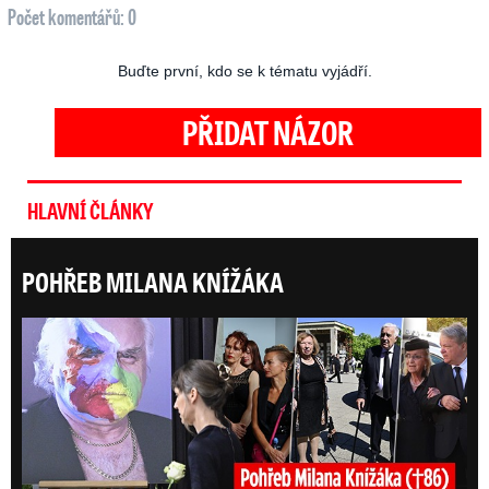
Počet komentářů: 0
Buďte první, kdo se k tématu vyjádří.
PŘIDAT NÁZOR
HLAVNÍ ČLÁNKY
POHŘEB MILANA KNÍŽÁKA
Posl