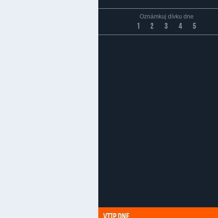
Oznámkuj dívku dne
1
2
3
4
5
VTIP DNE