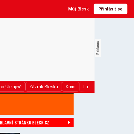
Můj Blesk
Přihlásit se
na Ukrajině
Zázrak Blesku
Krimi
Donald Trump
Sport
 HLAVNÍ STRÁNKU BLESK.CZ