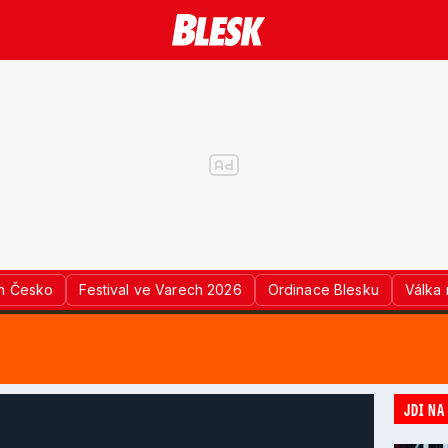
n Česko
Festival ve Varech 2026
Ordinace Blesku
Válka 
JDI NA