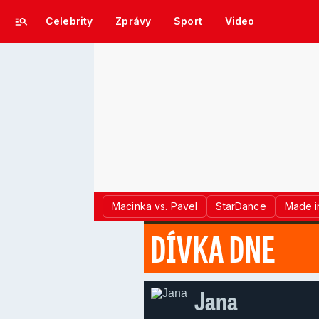
Celebrity
Zprávy
Sport
Video
Macinka vs. Pavel
StarDance
Made i
DÍVKA DNE
Jana