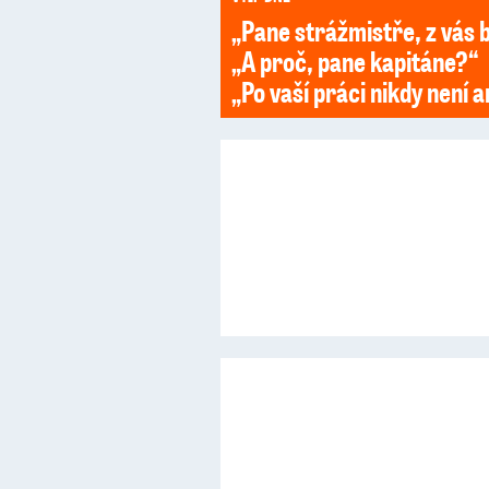
„Pane strážmistře, z vás by
„A proč, pane kapitáne?“
„Po vaší práci nikdy není a