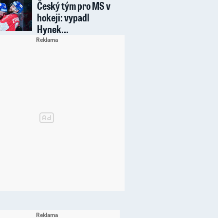
Český tým pro MS v
hokeji: vypadl
Hynek…