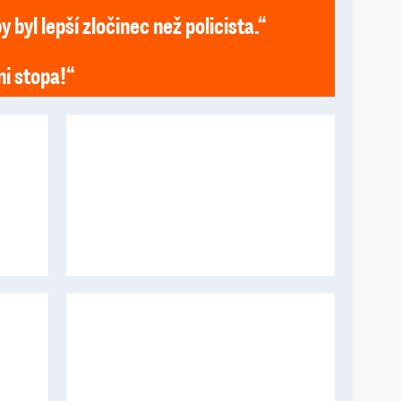
 byl lepší zločinec než policista.“
ni stopa!“
Tereza
Zuz
Darina
Mar