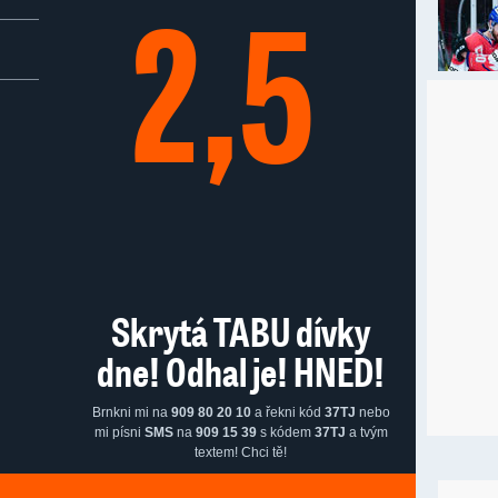
2,5
Skrytá TABU dívky
dne! Odhal je! HNED!
Brnkni mi na
909 80 20 10
a řekni kód
37TJ
nebo
mi písni
SMS
na
909 15 39
s kódem
37TJ
a tvým
textem! Chci tě!