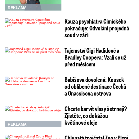
REKLAMA
Kauza psychiatra Cimického
pokračuje: Odvolání projedná
soud v září
Tajemství Gigi Hadidové a
Bradley Coopera: Vzali se už
před měsícem
Babišova dovolená: Kousek
od oblíbené destinace Čechů
a Onassisova ostrova
Chcete barvit vlasy šetrněji?
Zjistěte, co dokážou
květinové oleje
REKLAMA
Chlupatá trojčata! Zoo v Plzni