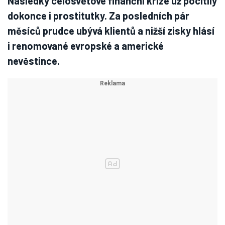
Následky celosvětové finanční krize už pocítily
dokonce i prostitutky. Za posledních pár
měsíců prudce ubývá klientů a nižší zisky hlásí
i renomované evropské a americké
nevěstince.