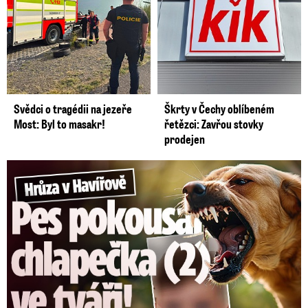
Svědci o tragédii na jezeře
Škrty v Čechy oblíbeném
Most: Byl to masakr!
řetězci: Zavřou stovky
prodejen
Hrůza v Havířově: Pes pokousal chlapečka (2) ve tváři!