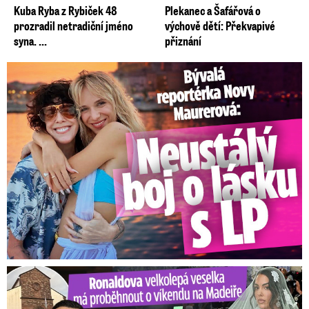
Kuba Ryba z Rybiček 48
Plekanec a Šafářová o
prozradil netradiční jméno
výchově dětí: Překvapivé
syna. ...
přiznání
Bývalá reportérka Novy Maurerová: Neustálý boj o lásku s ...
Ronaldova velkolepá veselka na Madeiře: Svatba plná zákazů!