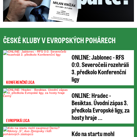
ČESKÉ KLUBY V EVROPSKÝCH POHÁRECH
ONLINE: Jablonec - RFS
0:0. Severočeši rozehráli
3. předkolo Konferenční
ligy
KONFERENČNÍ LIGA
ONLINE: Hradec -
Besiktas. Úvodní zápas 3.
předkola Evropské ligy, za
hosty hraje ...
EVROPSKÁ LIGA
Kdo na startu mohl