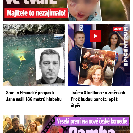
Smrt v Hranické propasti:
Tvůrci StarDance o změnách:
Jana našli 186 metrů hluboku
Proč budou porotci opět
čtyři
Veselá premiéra nové české komedie: Ramba líbala Mádla