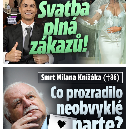
Smrt Milana Knížáka (†86): Co prozradilo neobvyklé parte?