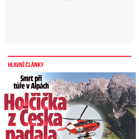
HLAVNÍ ČLÁNKY
Smrt Češky (†14) v Alpách: Zemřela při túře s rodiči