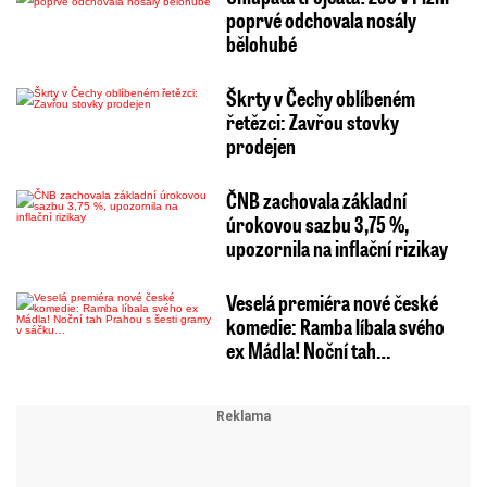
poprvé odchovala nosály
bělohubé
Škrty v Čechy oblíbeném
řetězci: Zavřou stovky
prodejen
ČNB zachovala základní
úrokovou sazbu 3,75 %,
upozornila na inflační rizikay
Veselá premiéra nové české
komedie: Ramba líbala svého
ex Mádla! Noční tah…