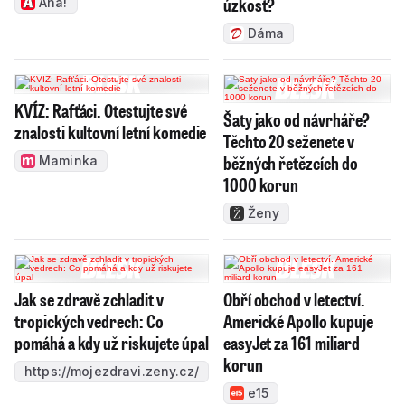
úzkost?
Aha!
Dáma
KVÍZ: Rafťáci. Otestujte své
Šaty jako od návrháře?
znalosti kultovní letní komedie
Těchto 20 seženete v
běžných řetězcích do
Maminka
1000 korun
Ženy
Jak se zdravě zchladit v
Obří obchod v letectví.
tropických vedrech: Co
Americké Apollo kupuje
pomáhá a kdy už riskujete úpal
easyJet za 161 miliard
korun
https://mojezdravi.zeny.cz/
e15