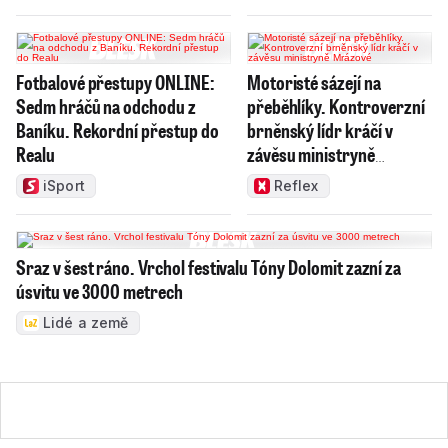
Fotbalové přestupy ONLINE:
Motoristé sázejí na
Sedm hráčů na odchodu z
přeběhlíky. Kontroverzní
Baníku. Rekordní přestup do
brněnský lídr kráčí v
Realu
závěsu ministryně
Mrázové
iSport
Reflex
Sraz v šest ráno. Vrchol festivalu Tóny Dolomit zazní za
úsvitu ve 3000 metrech
Lidé a země