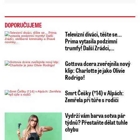
DOPORUČUJEME
Televizní diváci, těšte se...
Prima vytasila podzimní
trumfy! Další Zrádci,…
Gottova dcera zveřejnila nový
klip: Charlotte je jako Olivie
Rodrigo!
Smrt Češky (†14) v Alpách:
Zemřela při túře s rodiči
Vydrží vám barva sotva pár
týdnů? Přestaňte dělat tuhle
chybu