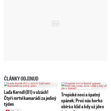
ČLÁNKY ODJINUD
Laďa Kerndl (81) v slzách!
Tropické noci a špatný
Čtyři mrtví kamarádi za jediný
spánek: Proč nás horko
týden
obírá o klid a kdy už jde o