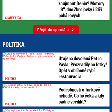
zaujmout Deniu? Motory
„S“, duo Zbrojovky i lídři
pohárových ...
CHANCE LIGA
Přejít do speciálu
POLITIKA
Utajená dovolená Petra
Pavla: Prozradily ho fotky!
Opět v oblíbené rybí
restauraci a ...
POLITIKA
Podrobnosti o Turkově
nehodě: Co ho čeká a kdy
padne verdikt?
POLITIKA