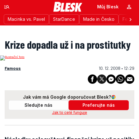
Můj Blesk
Macinka vs. Pavel
StarDance
Made in Česko
Festiva
Krize dopadla už i na prostitutky
Famous
10. 12. 2008 • 12:29
Jak vám má Google doporučovat Blesk?
Sledujte nás
Preferujte nás
Jak to celé funguje