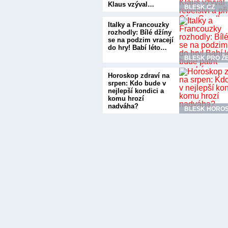
Klaus vzýval…
BLESK.CZ
Italky a Francouzky
rozhodly: Bílé džíny
se na podzim vracejí
do hry! Babí léto…
BLESK PRO Ž
Horoskop zdraví na
srpen: Kdo bude v
nejlepší kondici a
komu hrozí
nadváha?
BLESK HORO