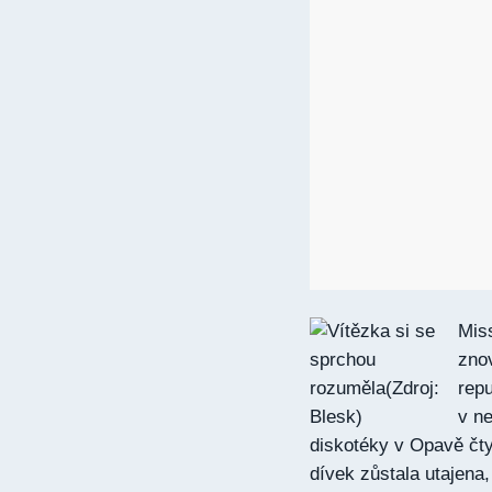
Mis
zno
repu
v ne
diskotéky v Opavě čty
dívek zůstala utajena,