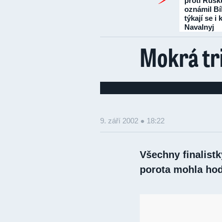
proti Rusk
oznámil Bí
týkají se i
Navalnyj
Mokrá tri
9. září 2002 ● 18:22
Všechny finalist
porota mohla hod