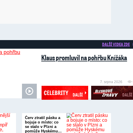
DALŠÍ VIDEA ZDE
Klaus promluvil na pohřbu Knížáka
7. srpna 2026
DALŠÍ
DALŠÍ
Červ ztratil pásku a
bojuje o místo: co
se stalo v Plzni a
pomůže Hyskému…