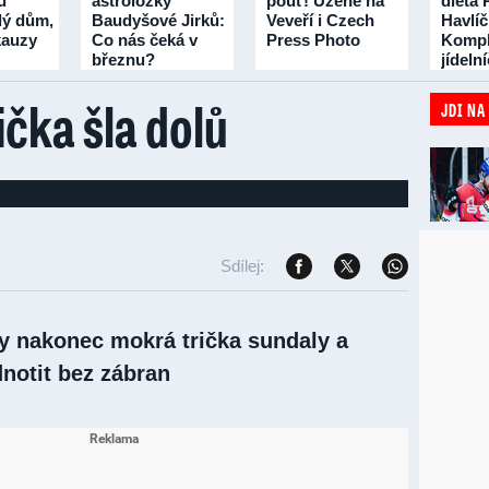
u
astroložky
pouť! Uzené na
dieta 
lý dům,
Baudyšové Jirků:
Veveří i Czech
Havlí
 kauzy
Co nás čeká v
Press Photo
Kompl
březnu?
jídeln
třicet 
čka šla dolů
JDI NA
Sdílej:
ky nakonec mokrá trička sundaly a
notit bez zábran