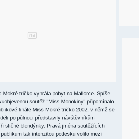
s Mokré tričko vyhrála pobyt na Mallorce.
Spíše
vuobjevenou soutěž "Miss Monokiny" připomínalo
blikové finále Miss Mokré tričko 2002, v němž se
děli po půlnoci představily návštěvníkům
ři sličné blondýnky. Pravá jména soutěžících
 publikum tak intenzitou potlesku volilo mezi