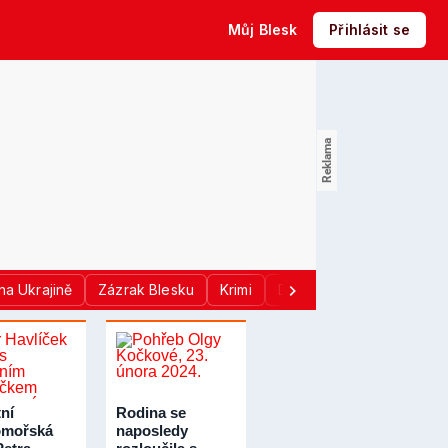
Můj Blesk
Přihlásit se
na Ukrajině
Zázrak Blesku
Krimi
Donald Trump
Sport
ní
Rodina se
omořská
naposledy