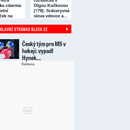
Petra
rozloučila s
čka zdarma:
Olgou Kočkovou
etní
(†79): Srdceryvná
íček na
slova vdovce a…
dní!
 HLAVNÍ STRÁNKU BLESK.CZ
Český tým pro MS v
hokeji: vypadl
Hynek…