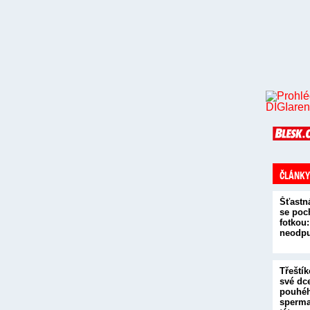
ČLÁNKY
Šťastn
se poc
fotkou:
neodpu
Třeštík
své dce
pouhéh
sperma