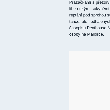
Pražačkami s přezdívk
libereckými sokyněmi 
reptání pod sprchou s
tance, ale i odhalený
časopisu Penthouse Mi
osoby na Mallorce.