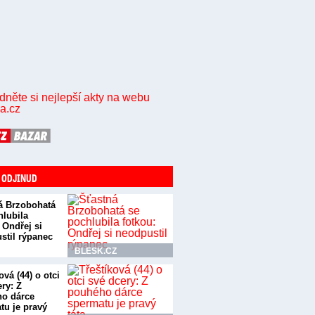
 ODJINUD
á Brzobohatá
hlubila
 Ondřej si
stil rýpanec
BLESK.CZ
ová (44) o otci
ry: Z
o dárce
tu je pravý