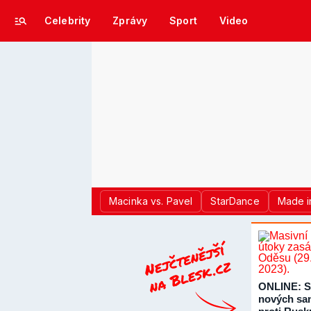
Celebrity
Zprávy
Sport
Video
Macinka vs. Pavel
StarDance
Made i
ONLINE: S
nových sa