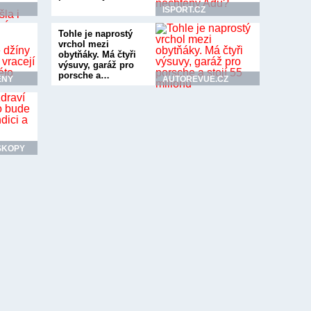
ISPORT.CZ
Tohle je naprostý
vrchol mezi
obytňáky. Má čtyři
výsuvy, garáž pro
porsche a…
ENY
AUTOREVUE.CZ
SKOPY