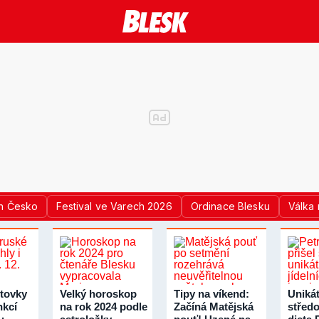
n Česko
Festival ve Varech 2026
Ordinace Blesku
Válka 
tovky
Velký horoskop
Tipy na víkend:
Unikát
nkcí
na rok 2024 podle
Začíná Matějská
střed