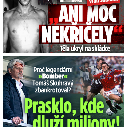
Proč Skuhravý zbankrotoval? Prasklo, kde dluží miliony!