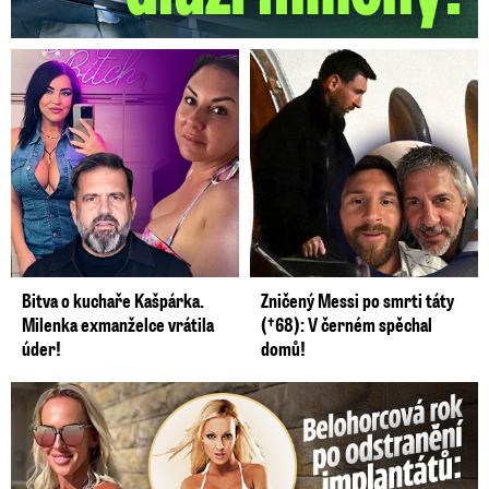
Bitva o kuchaře Kašpárka.
Zničený Messi po smrti táty
Milenka exmanželce vrátila
(†68): V černém spěchal
úder!
domů!
Belohorcová rok po odstranění implantátů: Konečně sama sebou