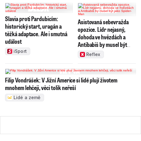
Slavia proti Pardubicím:
Asistovaná sebevražda
historický start, uragán a
opozice. Lídr nejasný,
těžká adaptace. Ale i smutná
dohoda ve hvězdách a
událost
Antibabiš by musel být
jako Spider-Man
iSport
Reflex
Filip Vondrášek: V Jižní Americe si lidé plují životem
mnohem lehčeji, věci tolik neřeší
Lidé a země