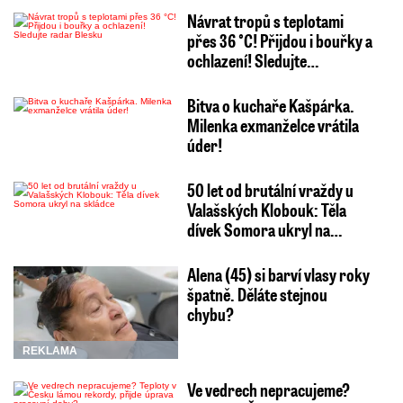
Návrat tropů s teplotami
přes 36 °C! Přijdou i bouřky a
ochlazení! Sledujte…
Bitva o kuchaře Kašpárka.
Milenka exmanželce vrátila
úder!
50 let od brutální vraždy u
Valašských Klobouk: Těla
dívek Somora ukryl na…
Alena (45) si barví vlasy roky
špatně. Děláte stejnou
chybu?
REKLAMA
Ve vedrech nepracujeme?