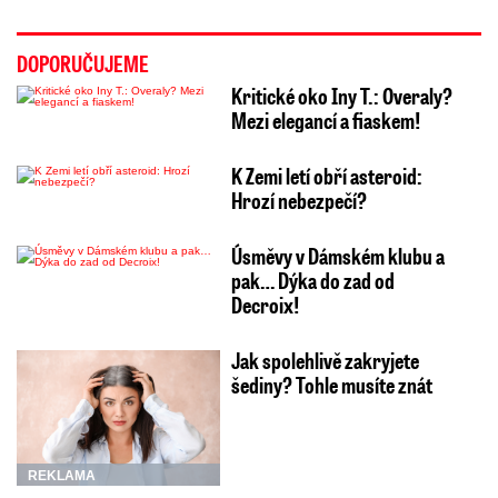
DOPORUČUJEME
Kritické oko Iny T.: Overaly?
Mezi elegancí a fiaskem!
K Zemi letí obří asteroid:
Hrozí nebezpečí?
Úsměvy v Dámském klubu a
pak… Dýka do zad od
Decroix!
Jak spolehlivě zakryjete
šediny? Tohle musíte znát
REKLAMA