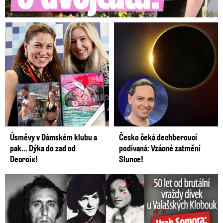
Úsměvy v Dámském klubu a
Česko čeká dechberoucí
pak… Dýka do zad od
podívaná: Vzácné zatmění
Decroix!
Slunce!
50 let od běsnění Somory: Těla dívek vrah ukryl na skládce