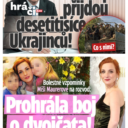
Bolestné vzpomínky Míši Maurerové: Prohrála boj o dvojčata!