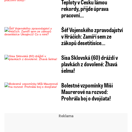
Teploty v Česku lámou
rekordy, přijde úprava
pracovní…
Šéf Vojenského zpravodajství
v Hráčích: Zamíří sem ze
zákopů desetitisíce…
Sisa Sklovská (60) dráždí v
plavkách z dovolené: Žhavá
šelma!
Bolestné vzpomínky Míši
Maurerové na rozvod:
Prohrála boj o dvojčata!