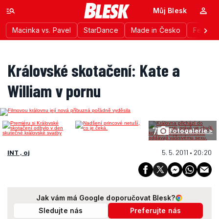
Můj Blesk
Macinka vs. Pavel
StarDance
Made in Česko
Festiva
Královské skotačení: Kate a
William v pornu
7
Fotogalerie >
INT , oj
5. 5. 2011 • 20:20
Jak vám má Google doporučovat Blesk?
Sledujte nás
Preferujte nás