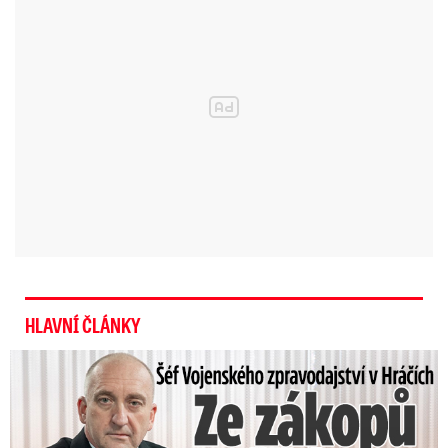
HLAVNÍ ČLÁNKY
Šéf Vojenského zpravodajství: Přijdou desetitisíce Ukrajinců