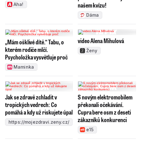
našem kvízu!
Aha!
Dáma
video Alena Mihulová
„Mám ošklivé dítě.“ Tabu, o
kterém rodiče mlčí.
Ženy
Psycholožka vysvětluje proč
Maminka
Jak se zdravě zchladit v
S novým elektromobilem
tropických vedrech: Co
překonali očekávání.
pomáhá a kdy už riskujete úpal
Cupra bere osm z deseti
zákazníků konkurenci
https://mojezdravi.zeny.cz/
e15