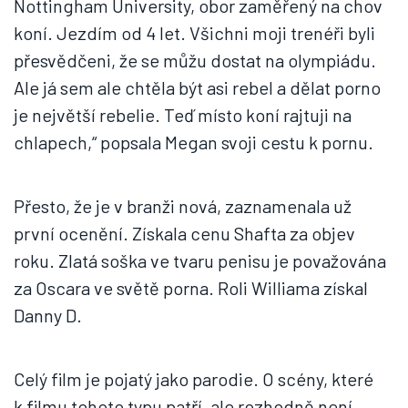
Nottingham University, obor zaměřený na chov
koní. Jezdím od 4 let. Všichni moji trenéři byli
přesvědčeni, že se můžu dostat na olympiádu.
Ale já sem ale chtěla být asi rebel a dělat porno
je největší rebelie. Teď místo koní rajtuji na
chlapech,“ popsala Megan svoji cestu k pornu.
Přesto, že je v branži nová, zaznamenala už
první ocenění. Získala cenu Shafta za objev
roku. Zlatá soška ve tvaru penisu je považována
za Oscara ve světě porna. Roli Williama získal
Danny D.
Celý film je pojatý jako parodie. O scény, které
k filmu tohoto typu patří, ale rozhodně není