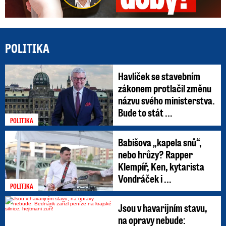
POLITIKA
Havlíček se stavebním
zákonem protlačil změnu
názvu svého ministerstva.
Bude to stát ...
POLITIKA
Babišova „kapela snů“,
nebo hrůzy? Rapper
Klempíř, Ken, kytarista
Vondráček i ...
POLITIKA
Jsou v havarijním stavu,
na opravy nebude: