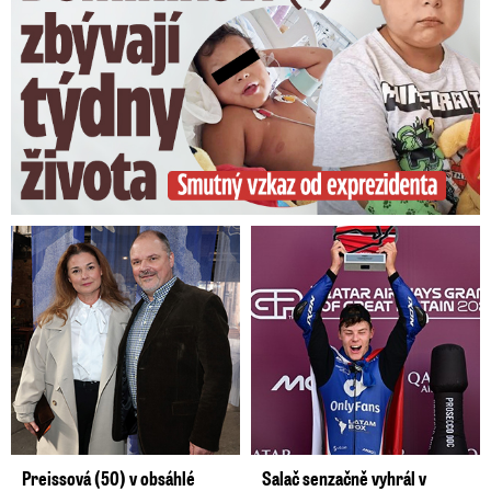
Preissová (50) v obsáhlé
Salač senzačně vyhrál v