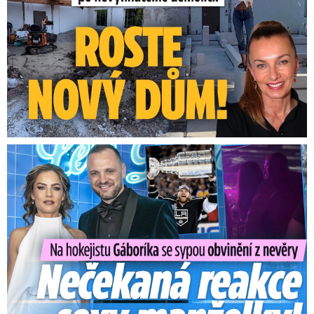
Na Gáboríka se sypou obvinění z nevěry: Reakce manželky!