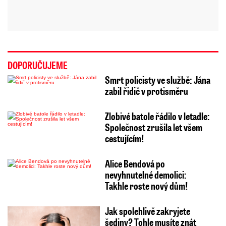
DOPORUČUJEME
Smrt policisty ve službě: Jána
zabil řidič v protisměru
Zlobivé batole řádilo v letadle:
Společnost zrušila let všem
cestujícím!
Alice Bendová po
nevyhnutelné demolici:
Takhle roste nový dům!
Jak spolehlivě zakryjete
šediny? Tohle musíte znát