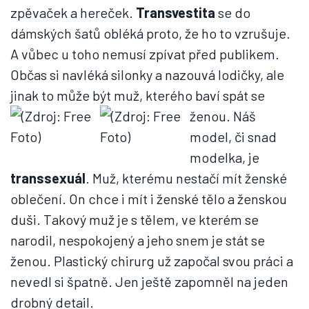
zpěvaček a hereček.
Transvestita
se do
dámských šatů obléká proto, že ho to vzrušuje.
A vůbec u toho nemusí zpívat před publikem.
Občas si navléká silonky a nazouvá lodičky, ale
jinak to může být muž, kterého baví spát se
ženou.
Náš
model, či snad
modelka, je
transsexuál
. Muž, kterému nestačí mít ženské
oblečení. On chce i mít i ženské tělo a ženskou
duši. Takový muž je s tělem, ve kterém se
narodil, nespokojený a jeho snem je stát se
ženou. Plastický chirurg už započal svou práci a
nevedl si špatně. Jen ještě zapomněl na jeden
drobný detail.