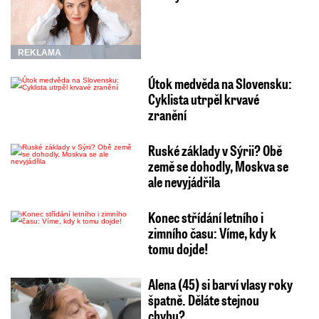
REKLAMA
Útok medvěda na Slovensku:
Cyklista utrpěl krvavé
zranění
Ruské základy v Sýrii? Obě
země se dohodly, Moskva se
ale nevyjádřila
Konec střídání letního i
zimního času: Víme, kdy k
tomu dojde!
Alena (45) si barví vlasy roky
špatně. Děláte stejnou
chybu?