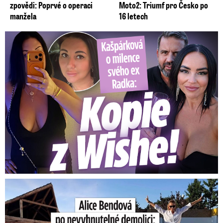
zpovědi: Poprvé o operaci
Moto2: Triumf pro Česko po
manžela
16 letech
Kašpárková o milence svého ex Radka: Kopie z Wishe!
Bendová po nevyhnutelné demolici: Takhle roste nový dům