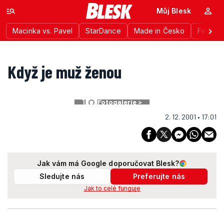
Můj Blesk
Macinka vs. Pavel
StarDance
Made in Česko
Festiva
Když je muž ženou
1
Fotogalerie >
2. 12. 2001 • 17:01
Jak vám má Google doporučovat Blesk?
Sledujte nás
Preferujte nás
Jak to celé funguje