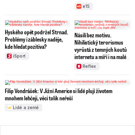
majitele
e15
Hyského opět podržel Strnad.
Násilí bez motivu.
Problémy i záblesky naděje,
Nihilistický terorismus
kde hledat pozitiva?
vyrůstá z temných koutů
internetu a míří i na malé
iSport
děti
Reflex
Filip Vondrášek: V Jižní Americe si lidé plují životem
mnohem lehčeji, věci tolik neřeší
Lidé a země