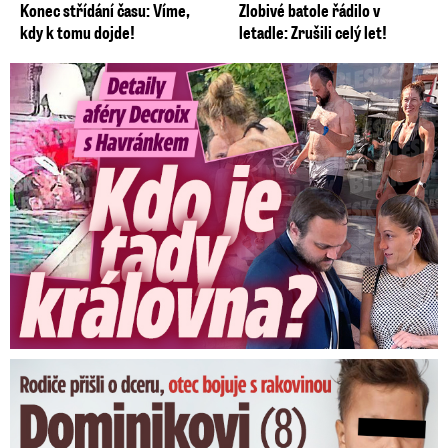
Konec střídání času: Víme,
Zlobivé batole řádilo v
kdy k tomu dojde!
letadle: Zrušili celý let!
Detaily aféry Decroix s Havránkem: Kdo je tady královna?
Dominikovi (8) zbývají týdny života: Vzkaz od exprezidenta