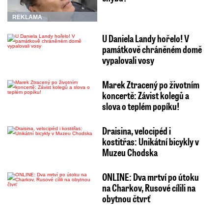
REKLAMA
U Daniela Landy hořelo! V
památkově chráněném domě
vypalovali vosy
Marek Ztracený po životním
koncertě: Závist kolegů a
slova o teplém popíku!
Draisina, velocipéd i
kostitřas: Unikátní bicykly v
Muzeu Chodska
ONLINE: Dva mrtví po útoku
na Charkov, Rusové cílili na
obytnou čtvrť