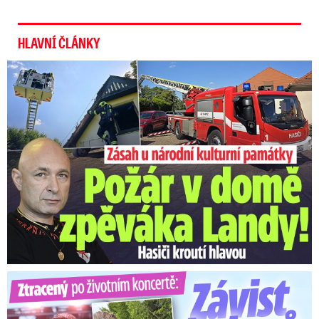
HLAVNÍ ČLÁNKY
U Daniela Landy hořelo! Hasiči kroutí hlavou
Ztracený po životním koncertě: Závist kolegů a teplý popík