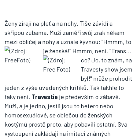
Ženy zírají na pleť a na nohy. Tiše závidí a
skřípou zubama. Muži zaměří svůj zrak někam
mezi obličej a nohy a uznale kývnou: "Hmmm, to
je ženská!" Hmmm, není.
"Trans...
co? Jo, to znám, na
Travesty show jsem
byl!" může prohodit
jeden z výše uvedených kritiků. Tak takhle to
taky není.
Travestie
je především o zábavě.
Muži, a je jedno, jestli jsou to hetero nebo
homosexuálové, se oblečou do ženských
kostýmů prostě proto, aby pobavili ostatní. Svá
vystoupení zakládají na imitaci známých