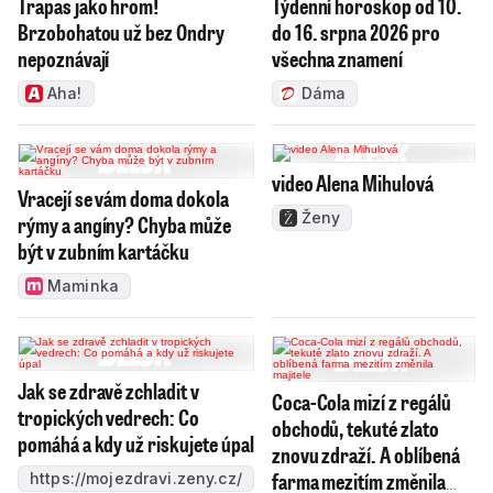
Trapas jako hrom!
Týdenní horoskop od 10.
Brzobohatou už bez Ondry
do 16. srpna 2026 pro
nepoznávají
všechna znamení
Aha!
Dáma
video Alena Mihulová
Vracejí se vám doma dokola
Ženy
rýmy a angíny? Chyba může
být v zubním kartáčku
Maminka
Jak se zdravě zchladit v
Coca-Cola mizí z regálů
tropických vedrech: Co
obchodů, tekuté zlato
pomáhá a kdy už riskujete úpal
znovu zdraží. A oblíbená
farma mezitím změnila
https://mojezdravi.zeny.cz/