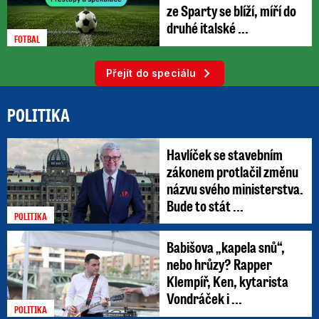
ze Sparty se blíží, míří do
druhé italské ...
FOTBAL
Přejít do speciálu
POLITIKA
Havlíček se stavebním
zákonem protlačil změnu
názvu svého ministerstva.
Bude to stát ...
POLITIKA
Babišova „kapela snů“,
nebo hrůzy? Rapper
Klempíř, Ken, kytarista
Vondráček i ...
POLITIKA