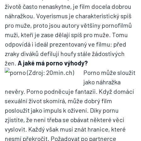
životě často nenaskytne, je film docela dobrou
náhražkou. Voyerismus je charakteristický spíš
pro muže, proto jsou autory většiny pornofilmů
muži, kteří je zase dělají spíš pro muže. Tomu
odpovídá i ideál prezentovaný ve filmu: před
zraky diváků defilují houfy stále žádostivých
žen.
A jaké má porno výhody?
Porno může sloužit
jako náhražka
nevěry. Porno podněcuje fantazii. Když domácí
sexuální život skomírá, může dobrý film
posloužit jako impuls k oživení. Díky pornu
zjistíte, že není třeba se obávat některé věci
vyslovit. Každý však musí znát hranice, které
nesmí překročit. Požadovat po partnerce