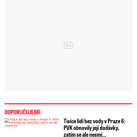
DOPORUČUJEME
Tisíce lidí bez vody v Praze 6:
PVK obnovily její dodávky,
zatím se ale nesmí…