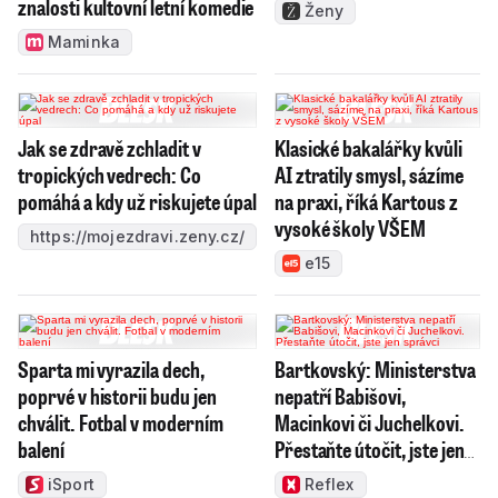
znalosti kultovní letní komedie
Ženy
Maminka
Jak se zdravě zchladit v
Klasické bakalářky kvůli
tropických vedrech: Co
AI ztratily smysl, sázíme
pomáhá a kdy už riskujete úpal
na praxi, říká Kartous z
vysoké školy VŠEM
https://mojezdravi.zeny.cz/
e15
Sparta mi vyrazila dech,
Bartkovský: Ministerstva
poprvé v historii budu jen
nepatří Babišovi,
chválit. Fotbal v moderním
Macinkovi či Juchelkovi.
balení
Přestaňte útočit, jste jen
správci
iSport
Reflex