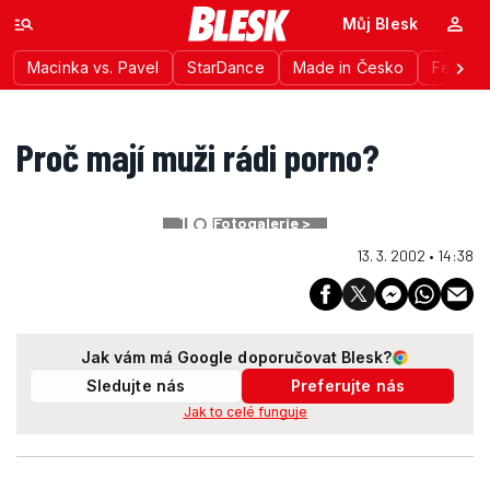
Můj Blesk
Macinka vs. Pavel
StarDance
Made in Česko
Festiva
Proč mají muži rádi porno?
1
Fotogalerie >
13. 3. 2002 • 14:38
Jak vám má Google doporučovat Blesk?
Sledujte nás
Preferujte nás
Jak to celé funguje