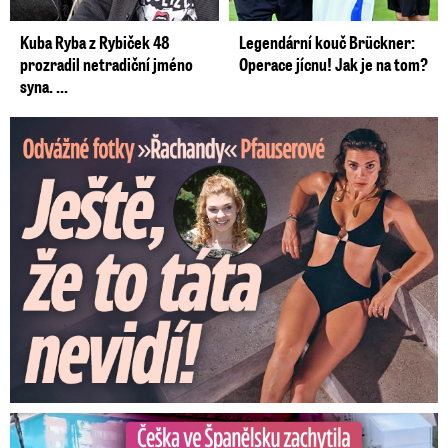
Kuba Ryba z Rybiček 48
Legendární kouč Brückner:
prozradil netradiční jméno
Operace jícnu! Jak je na tom?
syna. ...
Odvážné fotky Denisy Pfauserové: Ještě, že to táta nevidí
Češka ve Španělsku natočila nedůstojný boj o lehátka