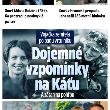
Smrt Milana Knížáka (†86):
Smrt v Hranické propasti:
Co prozradilo neobvyklé
Jana našli 186 metrů hluboku
parte?
Vojačka zemřela po pádu vrtulníku: Dojemné vzpomínky na ...
Plekanec a Šafářová o výchově dětí: Překvapivé přiznání