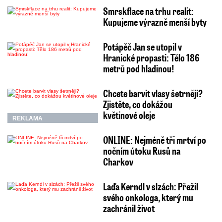
Smrskflace na trhu realit:
Kupujeme výrazně menší byty
Potápěč Jan se utopil v
Hranické propasti: Tělo 186
metrů pod hladinou!
Chcete barvit vlasy šetrněji?
Zjistěte, co dokážou
květinové oleje
REKLAMA
ONLINE: Nejméně tři mrtví po
nočním útoku Rusů na
Charkov
Laďa Kerndl v slzách: Přežil
svého onkologa, který mu
zachránil život