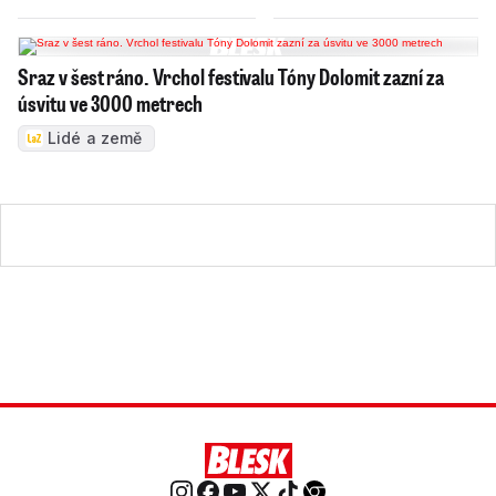
Sraz v šest ráno. Vrchol festivalu Tóny Dolomit zazní za
úsvitu ve 3000 metrech
Lidé a země