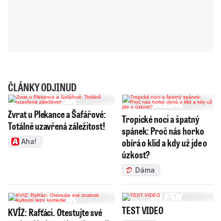
ČLÁNKY ODJINUD
Zvrat u Plekance a Šafářové:
Tropické noci a špatný
Totálně uzavřená záležitost!
spánek: Proč nás horko
obírá o klid a kdy už jde o
Aha!
úzkost?
Dáma
TEST VIDEO
KVÍZ: Rafťáci. Otestujte své