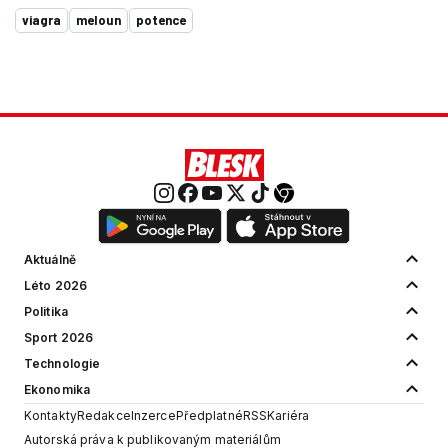
viagra
meloun
potence
Aktuálně
Léto 2026
Politika
Sport 2026
Technologie
Ekonomika
Kontakty
Redakce
Inzerce
Předplatné
RSS
Kariéra
Autorská práva k publikovaným materiálům