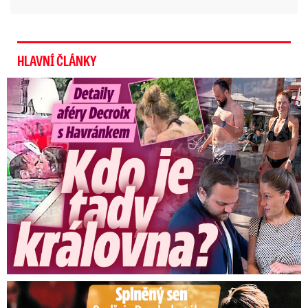
HLAVNÍ ČLÁNKY
Detaily aféry Decroix s Havránkem: Kdo je tady královna?
Splněný sen Ondřeje Brzobohatého: Zahrál si svého tátu