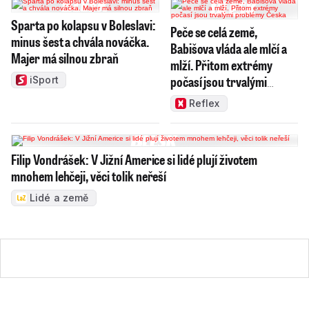
Sparta po kolapsu v Boleslavi:
Peče se celá země,
minus šest a chvála nováčka.
Babišova vláda ale mlčí a
Majer má silnou zbraň
mlží. Přitom extrémy
počasí jsou trvalými
iSport
problémy Česka
Reflex
Filip Vondrášek: V Jižní Americe si lidé plují životem
mnohem lehčeji, věci tolik neřeší
Lidé a země