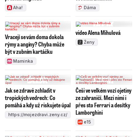
Aha!
Dáma
video Alena Mihulová
Vracejí se vám doma dokola
Ženy
rýmy a angíny? Chyba může
být v zubním kartáčku
Maminka
Jak se zdravě zchladit v
Češi ve velkém vozí ojetiny
tropických vedrech: Co
ze zahraničí. Mezi nimi i
pomáhá a kdy už riskujete úpal
přes sto Ferrari a desítky
Lamborghini
https://mojezdravi.zeny.cz/
e15