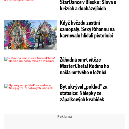
StarDance v Blesku: Slova o
krizích a docházejících…
Když hvězdu zastíní
samopaly. Sexy Rihannu na
karnevalu hlídali pistolníci
Záhadná smrt vítěze
MasterChefa! Rodina ho
našla mrtvého v ložnici
Byt ukrýval „poklad" za
statisíce: Nálepky ze
zápalkových krabiček