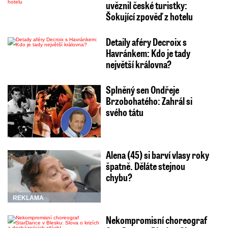
uvěznil české turistky:
Šokující zpověď z hotelu
Detaily aféry Decroix s
Havránkem: Kdo je tady
největší královna?
Splněný sen Ondřeje
Brzobohatého: Zahrál si
svého tátu
Alena (45) si barví vlasy roky
špatně. Děláte stejnou
chybu?
REKLAMA
Nekompromisní choreograf