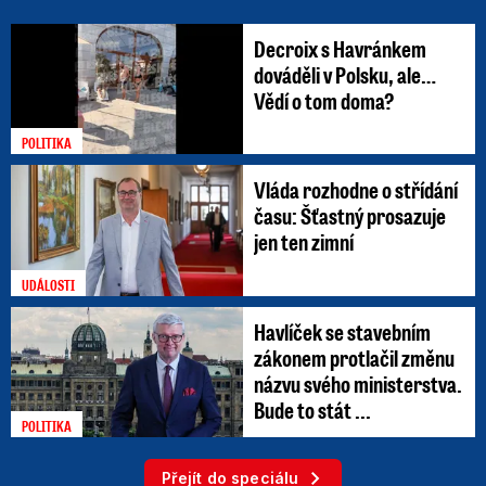
Decroix s Havránkem
dováděli v Polsku, ale…
Vědí o tom doma?
POLITIKA
Vláda rozhodne o střídání
času: Šťastný prosazuje
jen ten zimní
UDÁLOSTI
Havlíček se stavebním
zákonem protlačil změnu
názvu svého ministerstva.
Bude to stát ...
POLITIKA
Přejít do speciálu