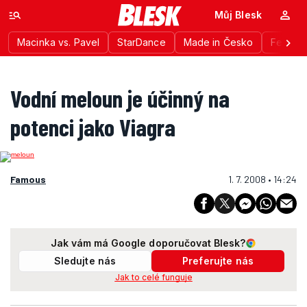
Můj Blesk
Macinka vs. Pavel
StarDance
Made in Česko
Festiva
Vodní meloun je účinný na
potenci jako Viagra
Famous
1. 7. 2008 • 14:24
Jak vám má Google doporučovat Blesk?
Sledujte nás
Preferujte nás
Jak to celé funguje