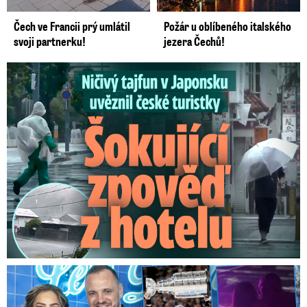
Čech ve Francii prý umlátil
Požár u oblíbeného italského
svoji partnerku!
jezera Čechů!
Ničivý tajfun uvěznil české turistky: Šokující zpověď
Na Gáboríka se sypou obvinění z nevěry: Reakce manželky!