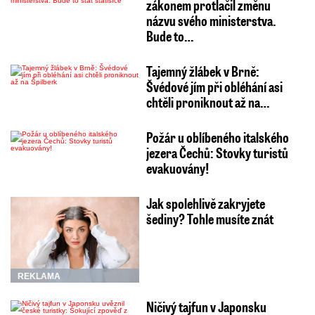
zákonem protlačil změnu
názvu svého ministerstva.
Bude to…
Tajemný žlábek v Brně:
Švédové jím při obléhání asi
chtěli proniknout až na…
Požár u oblíbeného italského
jezera Čechů: Stovky turistů
evakuovány!
Jak spolehlivě zakryjete
šediny? Tohle musíte znát
REKLAMA
Ničivý tajfun v Japonsku