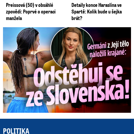
Preissová (50) v obsáhlé
Detaily konce Haraslína ve
zpovědi: Poprvé o operaci
Spartě: Kolik bude u šejka
manžela
brát?
Germáni z Jejího těla: Odstěhuj se, vzkázali jí krajané
POLITIKA