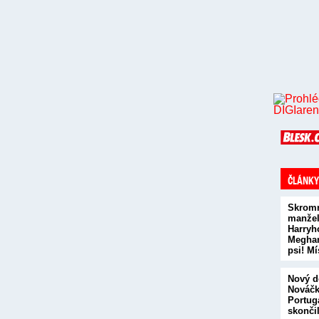
ČLÁNKY
Skromn
manžel
Harryh
Meghan
psi! M
Nový 
Nováčk
Portug
skonči