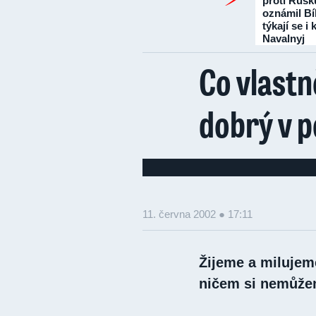
proti Rusk
oznámil Bí
týkají se i
Navalnyj
Co vlast
dobrý v p
11. června 2002 ● 17:11
Žijeme a milujeme
ničem si nemůžem