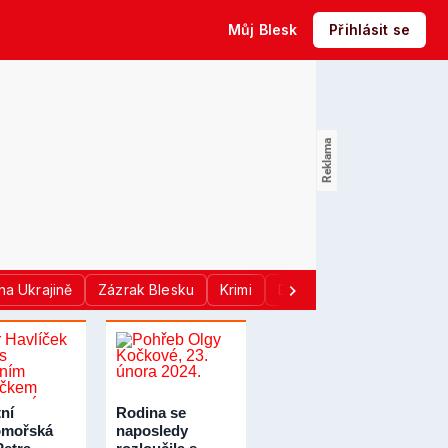
Můj Blesk
Přihlásit se
na Ukrajině
Zázrak Blesku
Krimi
Donald Trump
Sport
ní
Rodina se
omořská
naposledy