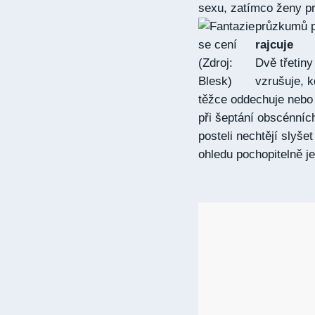
sexu, zatímco ženy pr
průzkumů p
rajcuje
Dvě třetiny
vzrušuje, k
těžce oddechuje nebo 
při šeptání obscénních
posteli nechtějí slyše
ohledu pochopitelně ješ