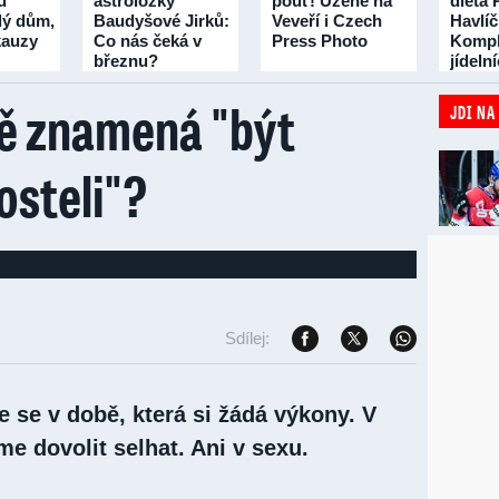
u
astroložky
pouť! Uzené na
dieta 
lý dům,
Baudyšové Jirků:
Veveří i Czech
Havlí
 kauzy
Co nás čeká v
Press Photo
Kompl
březnu?
jídeln
třicet 
ně znamená "být
JDI NA
osteli"?
Sdílej:
 se v době, která si žádá výkony. V
e dovolit selhat. Ani v sexu.