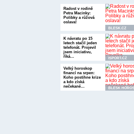
Radost v rodině
Petra Macinky:
Polibky a růžová
oslava!
BLESK.CZ
K návratu po 15
letech stačil jeden
telefonát. Projevil
jsem iniciativu,
říká…
ISPORT.CZ
Velký horoskop
financí na srpen:
Koho postihne krize
a kdo získá
nečekané…
BLESK HORO