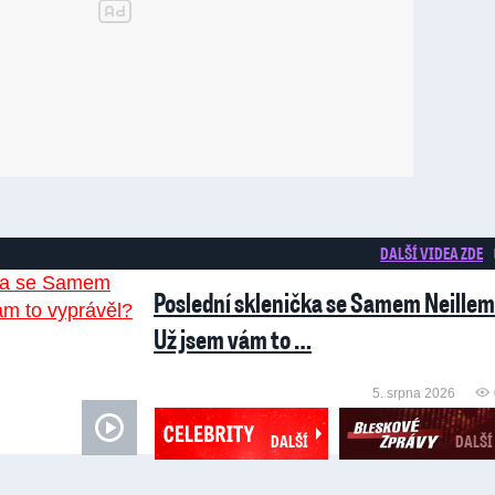
DALŠÍ VIDEA ZDE
Poslední sklenička se Samem Neillem
Už jsem vám to …
5. srpna 2026
DALŠÍ
DALŠÍ