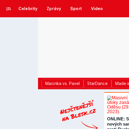
Celebrity
Zprávy
Sport
Video
Macinka vs. Pavel
StarDance
Made i
ONLINE: S
nových sa