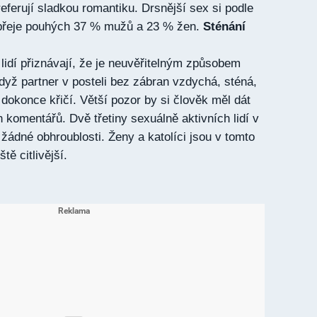
eferují sladkou romantiku. Drsnější sex si podle
řeje pouhých 37 % mužů a 23 % žen.
Sténání
 lidí přiznávají, že je neuvěřitelným způsobem
dyž partner v posteli bez zábran vzdychá, sténá,
dokonce křičí. Větší pozor by si člověk měl dát
 komentářů. Dvě třetiny sexuálně aktivních lidí v
t žádné obhroublosti. Ženy a katolíci jsou v tomto
tě citlivější.