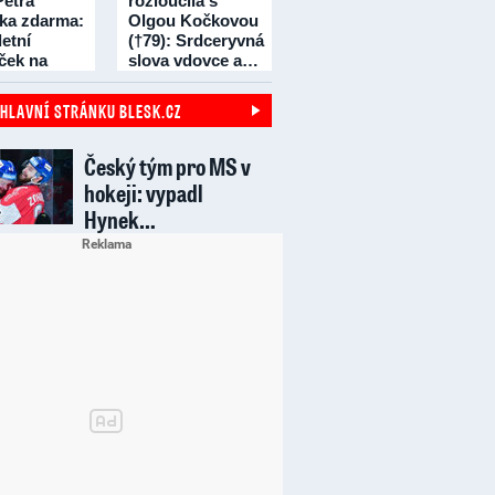
Petra
rozloučila s
čka zdarma:
Olgou Kočkovou
etní
(†79): Srdceryvná
íček na
slova vdovce a…
dní!
 HLAVNÍ STRÁNKU BLESK.CZ
Český tým pro MS v
hokeji: vypadl
Hynek…