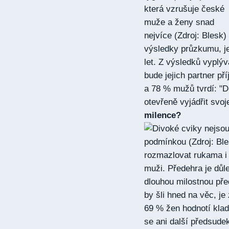
výsledky průzkumu, jeh
let. Z výsledků vyplý
bude jejich partner p
a 78 % mužů tvrdí: "D
otevřeně vyjádřit svoj
milence?
rozmazlovat rukama i 
muži. Předehra je důl
dlouhou milostnou pře
by šli hned na věc, j
69 % žen hodnotí klad
se ani další předsude