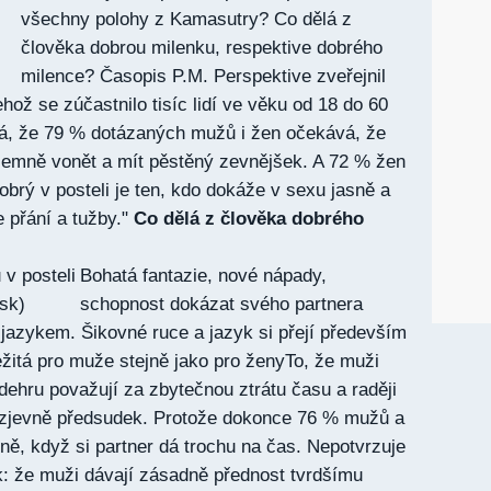
všechny polohy z Kamasutry? Co dělá z
člověka dobrou milenku, respektive dobrého
milence? Časopis P.M. Perspektive zveřejnil
ož se zúčastnilo tisíc lidí ve věku od 18 do 60
vá, že 79 % dotázaných mužů i žen očekává, že
říjemně vonět a mít pěstěný zevnějšek. A 72 % žen
obrý v posteli je ten, kdo dokáže v sexu jasně a
e přání a tužby."
Co dělá z člověka dobrého
Bohatá fantazie, nové nápady,
schopnost dokázat svého partnera
jazykem. Šikovné ruce a jazyk si přejí především
ežitá pro muže stejně jako pro ženyTo, že muži
dehru považují za zbytečnou ztrátu času a raději
e zjevně předsudek. Protože dokonce 76 % mužů a
ně, když si partner dá trochu na čas. Nepotvrzuje
k: že muži dávají zásadně přednost tvrdšímu