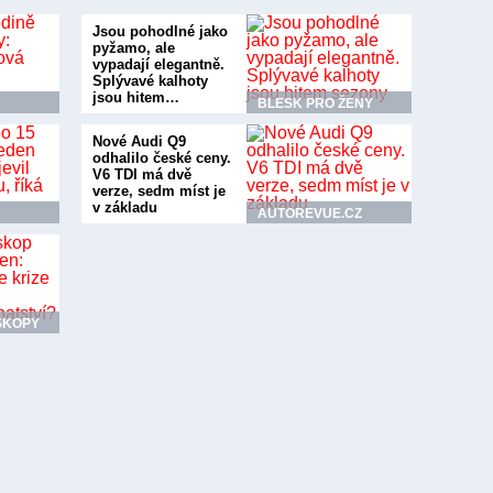
Jsou pohodlné jako
pyžamo, ale
vypadají elegantně.
Splývavé kalhoty
jsou hitem…
BLESK PRO ŽENY
Nové Audi Q9
odhalilo české ceny.
V6 TDI má dvě
verze, sedm míst je
v základu
AUTOREVUE.CZ
SKOPY