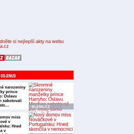
 ODJINUD
é narozeniny
ky prince
o: Oslavu
 sabotovali
ísto…
BLESK.CZ
domov miss
ové v
alsku: Hned
la v