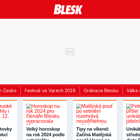
n Česko
Festival ve Varech 2026
Ordinace Blesku
Válka 
tovky
Velký horoskop
Tipy na víkend:
Unikát
nkcí
na rok 2024 podle
Začíná Matějská
střed