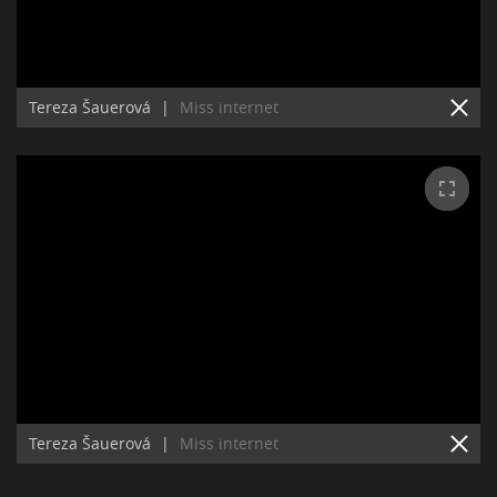
Tereza Šauerová
|
Miss internet
Tereza Šauerová
|
Miss internet