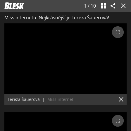
1
/
10
Miss internetu: Nejkrásnější je Tereza Šauerová!
Tereza Šauerová
|
Miss internet