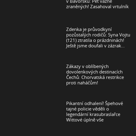
v Bavorsku: Pět vážně
zraněných! Zasahoval vrtulník
Zdenka je průvodkyní
pozůstalých rodičů: Syna Vojtu
(†21) ztratila o prázdninách!
Ještě jsme doufali v zázrak…
Zákazy v oblíbených
dovolenkových destinacích
Čechů: Chorvatská restrikce
proti naháčům!
Pikantní odhalení! Špehové
tajné policie věděli o
legendární krasubraslařce
Wittové úplně vše