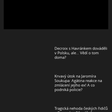
Decroix s Havránkem dováděli
v Polsku, ale… Vědí o tom
doma?
Krvavý útok na Jaromíra
Soukupa: Agátina reakce na
zmlácení jejího ex! A co
podniká policie?
Tragická nehoda českých řidičů