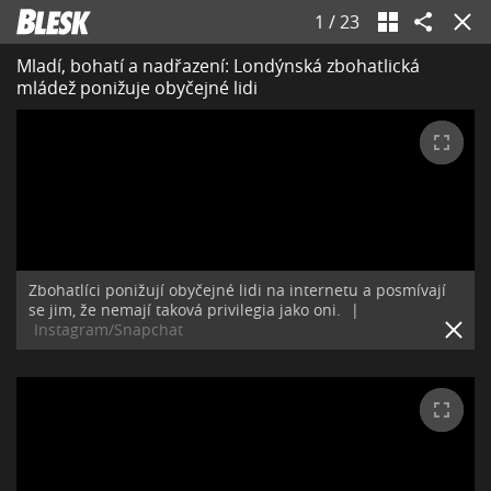
1
/
23
Mladí, bohatí a nadřazení: Londýnská zbohatlická
mládež ponižuje obyčejné lidi
Zbohatlíci ponižují obyčejné lidi na internetu a posmívají
se jim, že nemají taková privilegia jako oni.
|
Instagram/Snapchat