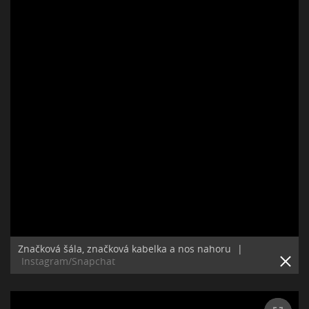
Značková šála, značková kabelka a nos nahoru
|
Instagram/Snapchat