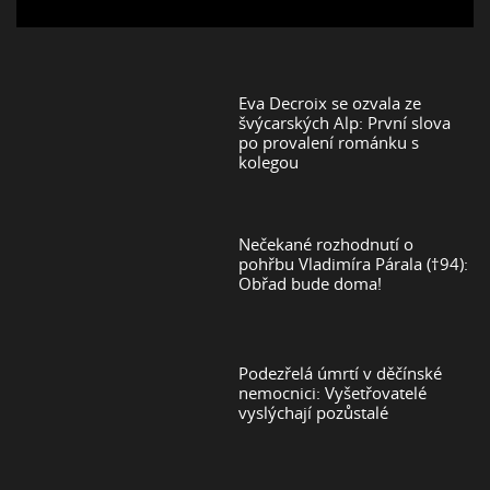
Eva Decroix se ozvala ze
švýcarských Alp: První slova
po provalení románku s
kolegou
Nečekané rozhodnutí o
pohřbu Vladimíra Párala (†94):
Obřad bude doma!
Podezřelá úmrtí v děčínské
nemocnici: Vyšetřovatelé
vyslýchají pozůstalé