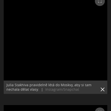
Julia Stakhiva pravidelně létá do Moskvy, aby si tam
nechala dělat vlasy.
|
Instagram/Snapchat