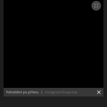
Pohoštění po příletu
|
Instagram/Snapchat