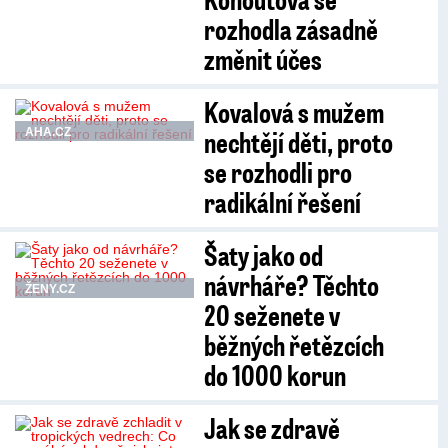
rozhodla zásadně
změnit účes
Kovalová s mužem
nechtějí děti, proto
AHA.CZ
se rozhodli pro
radikální řešení
Šaty jako od
návrháře? Těchto
ŽENY.CZ
20 seženete v
běžných řetězcích
do 1000 korun
Jak se zdravě