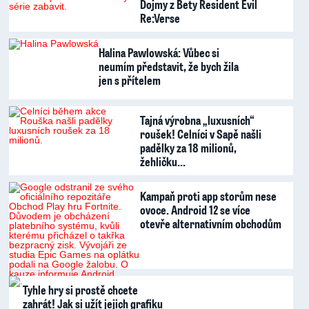
Dojmy z Bety Resident Evil
Re:Verse
Halina Pawlowská: Vůbec si
neumím představit, že bych žila
jen s přítelem
Tajná výrobna „luxusních“
roušek! Celníci v Sapě našli
padělky za 18 milionů,
žehličku…
Kampaň proti app storům nese
ovoce. Android 12 se více
otevře alternativním obchodům
Tyhle hry si prostě chcete
zahrát! Jak si užít jejich grafiku