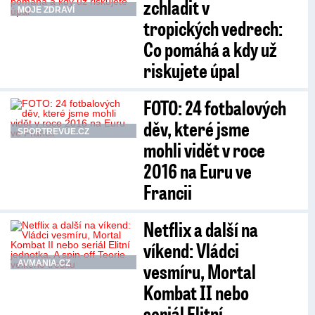
zchladit v
MOJE ZDRAVÍ
tropických vedrech:
Co pomáhá a kdy už
riskujete úpal
FOTO: 24 fotbalových
děv, které jsme
SPORTREVUE.CZ
mohli vidět v roce
2016 na Euru ve
Francii
Netflix a další na
víkend: Vládci
AVMANIA.CZ
vesmíru, Mortal
Kombat II nebo
seriál Elitní…