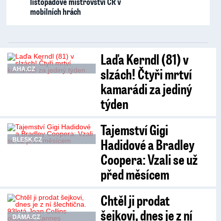
listopadové mistrovství ČR v
mobilních hrách
Laďa Kerndl (81) v
slzách! Čtyři mrtví
AHA.CZ
kamarádi za jediný
týden
Tajemství Gigi
Hadidové a Bradley
BLESK.CZ
Coopera: Vzali se už
před měsícem
Chtěl ji prodat
šejkovi, dnes je z ní
DÁMA.CZ