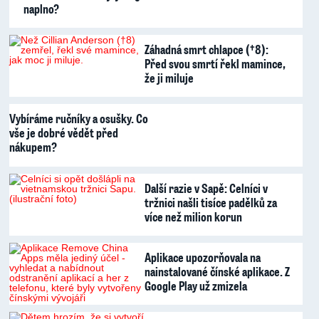
naplno?
Záhadná smrt chlapce (†8):
Před svou smrtí řekl mamince,
že ji miluje
Vybíráme ručníky a osušky. Co
vše je dobré vědět před
nákupem?
Další razie v Sapě: Celníci v
tržnici našli tisíce padělků za
více než milion korun
Aplikace upozorňovala na
nainstalované čínské aplikace. Z
Google Play už zmizela