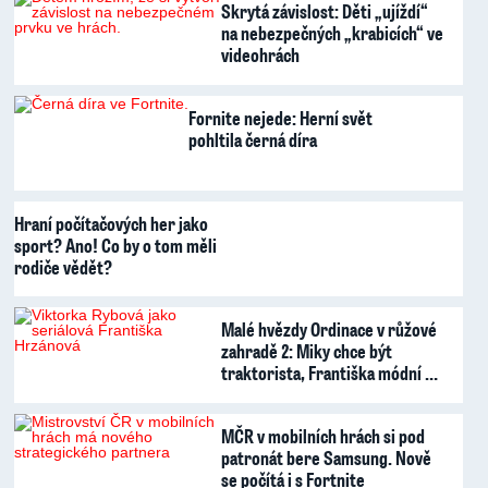
Skrytá závislost: Děti „ujíždí“
na nebezpečných „krabicích“ ve
videohrách
Fornite nejede: Herní svět
pohltila černá díra
Hraní počítačových her jako
sport? Ano! Co by o tom měli
rodiče vědět?
Malé hvězdy Ordinace v růžové
zahradě 2: Miky chce být
traktorista, Františka módní …
MČR v mobilních hrách si pod
patronát bere Samsung. Nově
se počítá i s Fortnite