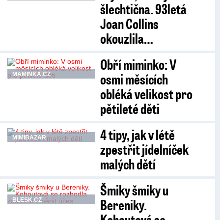
šlechtična. 93letá
Joan Collins
okouzlila…
Obří miminko: V
osmi měsících
MAMINKA.CZ
obléká velikost pro
pětileté děti
4 tipy, jak v létě
MIMIBAZAR
zpestřit jídelníček
malých dětí
Šmiky šmiky u
Bereniky.
BLESK.CZ
Kohoutová se