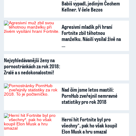
Babiš vypadl, jediným Čechem
Kellner. V čele Bezos
Agresivní mladík při hraní
Fortnite zbil těhotnou
manželku. Násilí vysílal živě na
…
Nejvyhledávanější ženy na
pornostránkách za rok 2018:
Zralé a s nedokonalostmi!
Nad čím jsme letos mastili:
PornHub zveřejnil nemravné
statistiky pro rok 2018
Herní hit Fortnite byl pro
všechny*, pak ho však koupil
Elon Musk a hru smazal