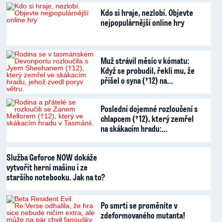
Kdo si hraje, nezlobí. Objevte
nejpopulárnější online hry
Muž strávil měsíc v kómatu:
Když se probudil, řekli mu, že
přišel o syna (†12) na…
Poslední dojemné rozloučení s
chlapcem (†12), který zemřel
na skákacím hradu:…
Služba Geforce NOW dokáže
vytvořit herní mašinu i ze
staršího notebooku. Jak na to?
Po smrti se proměníte v
zdeformovaného mutanta!