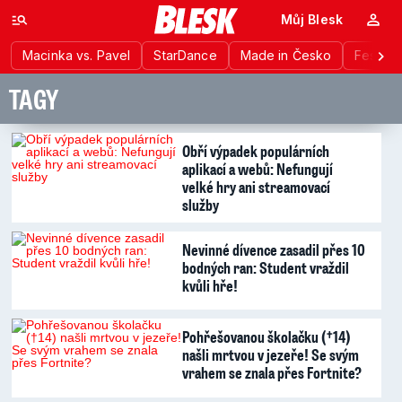
Můj Blesk
Macinka vs. Pavel
StarDance
Made in Česko
Festiva
TAGY
Obří výpadek populárních
aplikací a webů: Nefungují
velké hry ani streamovací
služby
Nevinné dívence zasadil přes 10
bodných ran: Student vraždil
kvůli hře!
Pohřešovanou školačku (†14)
našli mrtvou v jezeře! Se svým
vrahem se znala přes Fortnite?