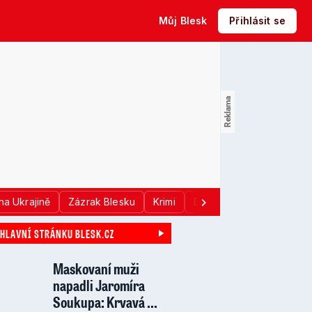
Můj Blesk
Přihlásit se
na Ukrajině
Zázrak Blesku
Krimi
Donald Trump
Sport
 HLAVNÍ STRÁNKU BLESK.CZ
Maskovaní muži
napadli Jaromíra
Soukupa: Krvavá ...