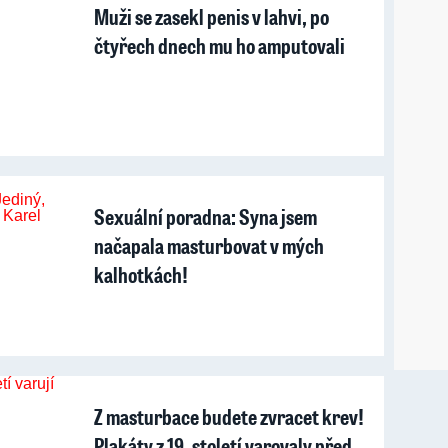
Muži se zasekl penis v lahvi, po
čtyřech dnech mu ho amputovali
Sexuální poradna: Syna jsem
načapala masturbovat v mých
kalhotkách!
Z masturbace budete zvracet krev!
Plakáty z 19. století varovaly před