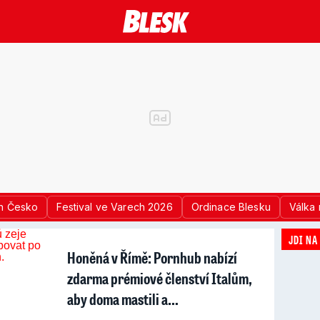
n Česko
Festival ve Varech 2026
Ordinace Blesku
Válka 
JDI NA
Honěná v Římě: Pornhub nabízí
zdarma prémiové členství Italům,
aby doma mastili a…