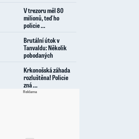
V trezoru měl 80
milionů, teď ho
policie ...
Brutální útok v
Tanvaldu: Několik
pobodaných
Krkonošská záhada
rozluštěna! Policie
zná ...