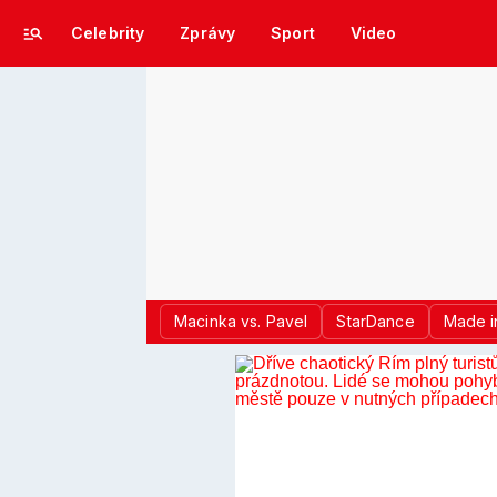
Celebrity
Zprávy
Sport
Video
Macinka vs. Pavel
StarDance
Made i