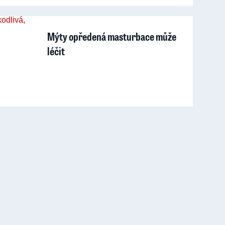
Mýty opředená masturbace může
léčit