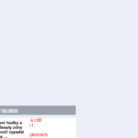
 ODJINUD
ení hudby a
 Beauty zóny
volí vypadat
e ...