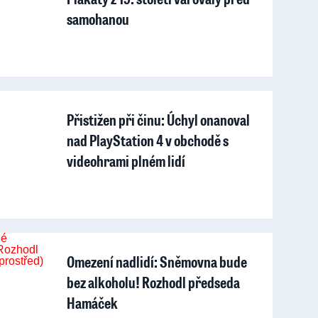
samohanou
Přistižen při činu: Úchyl onanoval
nad PlayStation 4 v obchodě s
videohrami plném lidí
Omezení nadlidí: Sněmovna bude
bez alkoholu! Rozhodl předseda
Hamáček