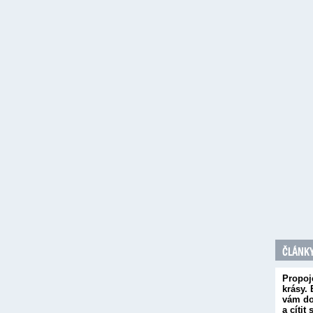
ČLÁNKY
Propoj
krásy.
vám do
a cítit s