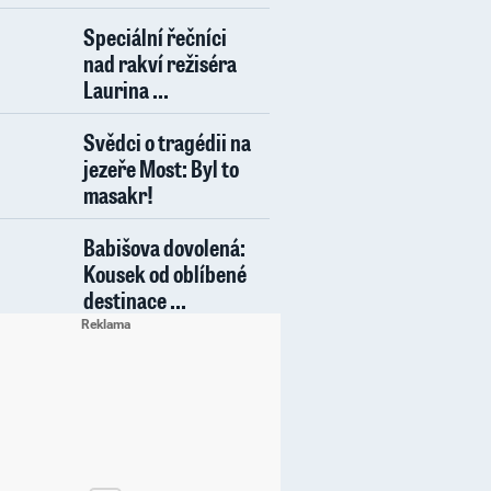
Speciální řečníci
nad rakví režiséra
Laurina ...
Svědci o tragédii na
jezeře Most: Byl to
masakr!
Babišova dovolená:
Kousek od oblíbené
destinace ...