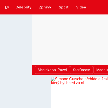
Celebrity
Zprávy
Sport
Video
Macinka vs. Pavel
StarDance
Made i