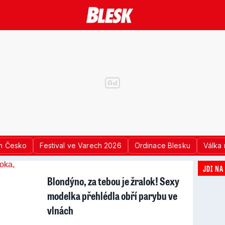
n Česko
Festival ve Varech 2026
Ordinace Blesku
Válka 
JDI NA
Blondýno, za tebou je žralok! Sexy
modelka přehlédla obří parybu ve
vlnách