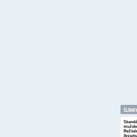
ČLÁNKY
Skandá
mužsk
Režisé
Arzuma