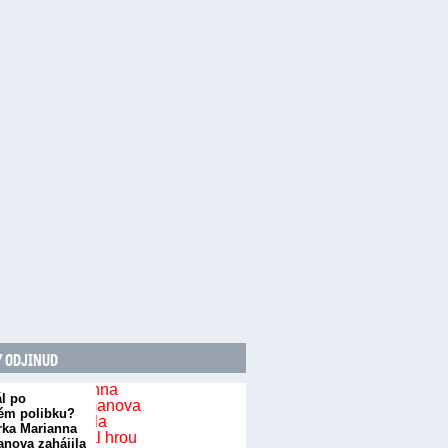
 ODJINUD
l po
ém polibku?
rka Marianna
nova zahájila