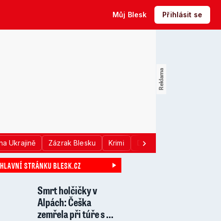
Můj Blesk
Přihlásit se
na Ukrajině
Zázrak Blesku
Krimi
Donald Trump
Sport
 HLAVNÍ STRÁNKU BLESK.CZ
Smrt holčičky v
Alpách: Češka
zemřela při túře s ...