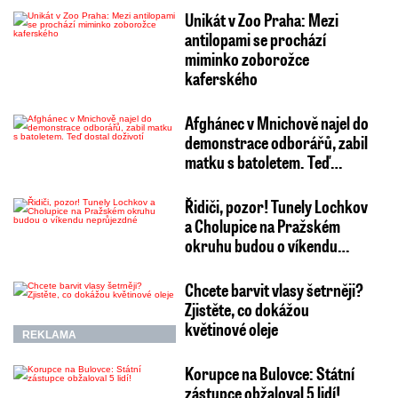
Unikát v Zoo Praha: Mezi
antilopami se prochází
miminko zoborožce
kaferského
Afghánec v Mnichově najel do
demonstrace odborářů, zabil
matku s batoletem. Teď…
Řidiči, pozor! Tunely Lochkov
a Cholupice na Pražském
okruhu budou o víkendu…
Chcete barvit vlasy šetrněji?
Zjistěte, co dokážou
květinové oleje
REKLAMA
Korupce na Bulovce: Státní
zástupce obžaloval 5 lidí!