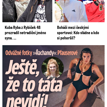
Kuba Ryba z Rybiček 48
Boháči mezi českými
prozradil netradiční jméno
sportovci: Kdo vládne a kdo
syna. ...
si pohoršil?
Odvážné fotky Denisy Pfauserové: Ještě, že to táta nevidí