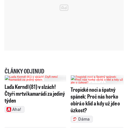
ČLÁNKY ODJINUD
Laďa Kerndl (81) v slzách!
Tropické noci a špatný
Čtyři mrtví kamarádi za jediný
spánek: Proč nás horko
týden
obírá o klid a kdy už jde o
úzkost?
Aha!
Dáma