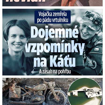
Vojačka zemřela po pádu vrtulníku: Dojemné vzpomínky na ...
Senzace na vyschlém Dunaji: Vynořily se nacistické poklady!