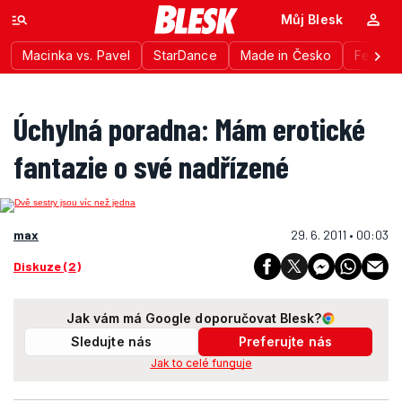
Můj Blesk
Macinka vs. Pavel
StarDance
Made in Česko
Festiva
Úchylná poradna: Mám erotické
fantazie o své nadřízené
max
29. 6. 2011 • 00:03
Diskuze (2)
Jak vám má Google doporučovat Blesk?
Sledujte nás
Preferujte nás
Jak to celé funguje