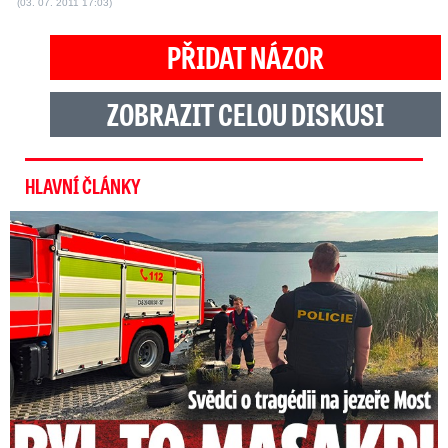
(03. 07. 2011 17:03)
PŘIDAT NÁZOR
ZOBRAZIT CELOU DISKUSI
HLAVNÍ ČLÁNKY
Svědci o tragédii na jezeře Most: Byl to masakr!