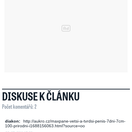
DISKUSE K ČLÁNKU
Počet komentářů: 2
diakon:
http://aukro.cz/maxpane-vetsi-a-tvrdsi-penis-7dni-7cm-
100-prirodni-i1688156063.html?source=oo