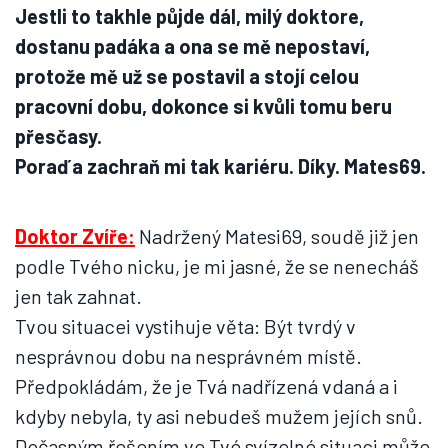
Jestli to takhle půjde dál, milý doktore,
dostanu padáka a ona se mě nepostaví,
protože mě už se postavil a stojí celou
pracovní dobu, dokonce si kvůli tomu beru
přesčasy.
Poraď a zachraň mi tak kariéru. Díky. Mates69.
Doktor Zvíře:
Nadržený Matesi69, soudě již jen
podle Tvého nicku, je mi jasné, že se nenecháš
jen tak zahnat.
Tvou situacei vystihuje věta: Být tvrdý v
nesprávnou dobu na nesprávném místě.
Předpokládám, že je Tvá nadřízená vdaná a i
kdyby nebyla, ty asi nebudeš mužem jejích snů.
Dočasným řešením ve Tvé svízelné situaci může