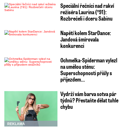
Speciální řečníci nad rakví
režiséra Laurina (†91):
Rozbrečeli i dceru Sabinu
Napětí kolem StarDance:
Jandová šmírovala
konkurenci
Ochmelka-Spiderman vylezl
na umělou stěnu:
Superschopnosti přišly s
příjezdem…
Vydrží vám barva sotva pár
týdnů? Přestaňte dělat tuhle
chybu
REKLAMA