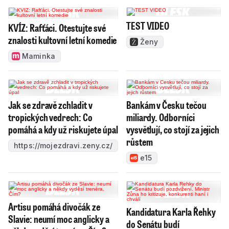
TEST VIDEO
KVÍZ: Rafťáci. Otestujte své
znalosti kultovní letní komedie
Ženy
Maminka
Jak se zdravě zchladit v
Bankám v Česku tečou
tropických vedrech: Co
miliardy. Odborníci
pomáhá a kdy už riskujete úpal
vysvětlují, co stojí za jejich
růstem
https://mojezdravi.zeny.cz/
e15
Artisu pomáhá divočák ze
Kandidatura Karla Řehky
Slavie: neumí moc anglicky a
do Senátu budí