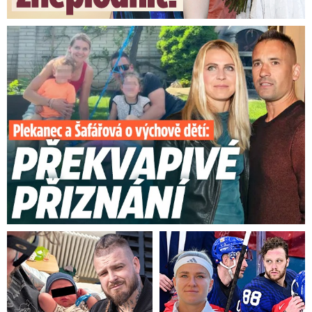
Plekanec a Šafářová o výchově dětí: Překvapivé přiznání