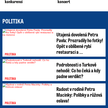
konkurenci
koncert
POLITIKA
Utajená dovolená Petra
Pavla: Prozradily ho fotky!
Opět v oblíbené rybí
restauraci a ...
POLITIKA
Podrobnosti o Turkově
nehodě: Co ho čeká a kdy
padne verdikt?
POLITIKA
Radost v rodině Petra
Macinky: Polibky a růžová
oslava!
POLITIKA