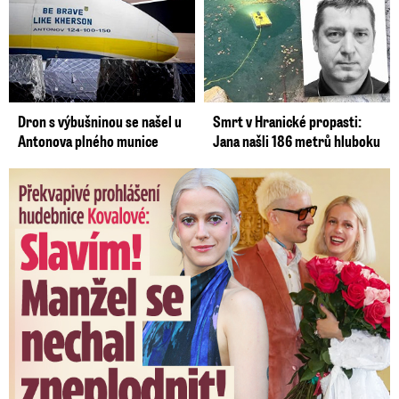
Dron s výbušninou se našel u
Smrt v Hranické propasti:
Antonova plného munice
Jana našli 186 metrů hluboku
Překvapivé prohlášení hudebnice Kovalové: Slavím! Manžel se ...