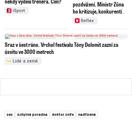
někdy vyděsí trenéra. Čím?
pozdvižení. Ministr Zůna
ho kritizuje, konkurenti
iSport
haní i chválí
Reflex
Sraz v šest ráno. Vrchol festivalu Tóny Dolomit zazní za
úsvitu ve 3000 metrech
Lidé a země
sex
úchylná poradna
doktor zvíře
nadřízená