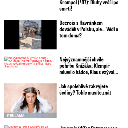
Krampol (†87): Dluhy vrší i po
smrti!
Decroix s Havránkem
dováděli v Polsku, ale… Vědí o
tom doma?
Nejvýznamnější chvíle
pohřbu Knížáka: Klempíř
mluvil o hádce, Klaus vzýval…
Jak spolehlivě zakryjete
šediny? Tohle musíte znát
REKLAMA
Jevgenia (40) z Ostravy se ve