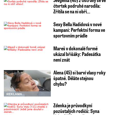
čtvrtek podruhé narodila:
Zřítila se na ni obří…
Sexy Bella Hadidová v nové
kampani: Perfektní forma ve
sportovním prádle
Mareš v dokonalé formě
ukázal břišáky: Padesátka
není znát
Alena (45) si barví vlasy roky
špatně. Děláte stejnou
chybu?
REKLAMA
Zdenka je průvodkyní
pozůstalých rodičů: Syna