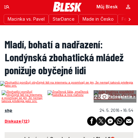
Můj Blesk
Macinka vs. Pavel
StarDance
Made in Česko
Festiva
Mladí, bohatí a nadřazení:
Londýnská zbohatlická mládež
ponižuje obyčejné lidi
23
Fotogalerie >
shp
24. 5. 2016 • 16:54
Diskuze (12)