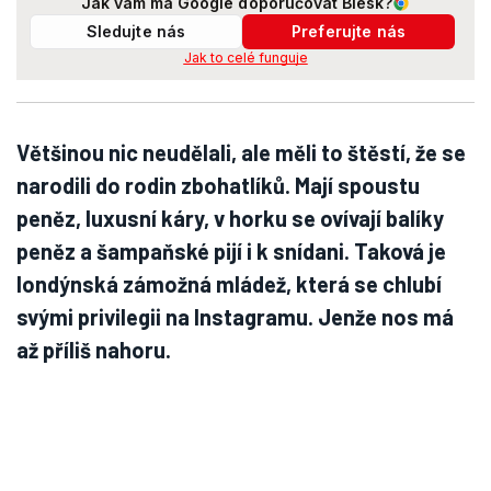
Jak vám má Google doporučovat Blesk?
Sledujte nás
Preferujte nás
Jak to celé funguje
Většinou nic neudělali, ale měli to štěstí, že se
narodili do rodin zbohatlíků. Mají spoustu
peněz, luxusní káry, v horku se ovívají balíky
peněz a šampaňské pijí i k snídani. Taková je
londýnská zámožná mládež, která se chlubí
svými privilegii na Instagramu. Jenže nos má
až příliš nahoru.