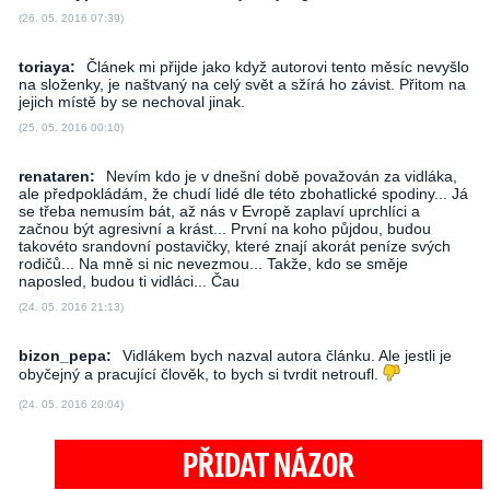
(26. 05. 2016 07:39)
toriaya:
Článek mi přijde jako když autorovi tento měsíc nevyšlo
na složenky, je naštvaný na celý svět a sžírá ho závist. Přitom na
jejich místě by se nechoval jinak.
(25. 05. 2016 00:10)
renataren:
Nevím kdo je v dnešní době považován za vidláka,
ale předpokládám, že chudí lidé dle této zbohatlické spodiny... Já
se třeba nemusím bát, až nás v Evropě zaplaví uprchlíci a
začnou být agresivní a krást... První na koho půjdou, budou
takovéto srandovní postavičky, které znají akorát peníze svých
rodičů... Na mně si nic nevezmou... Takže, kdo se směje
naposled, budou ti vidláci... Čau
(24. 05. 2016 21:13)
bizon_pepa:
Vidlákem bych nazval autora článku. Ale jestli je
obyčejný a pracující člověk, to bych si tvrdit netroufl.
(24. 05. 2016 20:04)
PŘIDAT NÁZOR