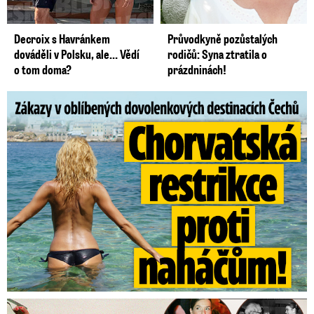
Decroix s Havránkem
Průvodkyně pozůstalých
dováděli v Polsku, ale… Vědí
rodičů: Syna ztratila o
o tom doma?
prázdninách!
Zákazy v dovolenkových rájích: Restrikce proti naháčům!
Tajná policie špehovala krasobruslařku Wittovou: Pikantní ...