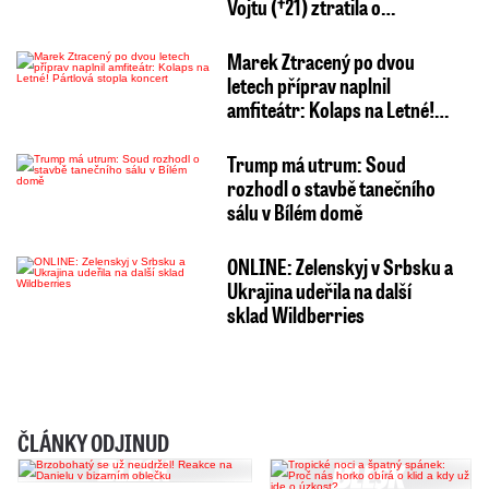
Vojtu (†21) ztratila o…
Marek Ztracený po dvou
letech příprav naplnil
amfiteátr: Kolaps na Letné!…
Trump má utrum: Soud
rozhodl o stavbě tanečního
sálu v Bílém domě
ONLINE: Zelenskyj v Srbsku a
Ukrajina udeřila na další
sklad Wildberries
ČLÁNKY ODJINUD