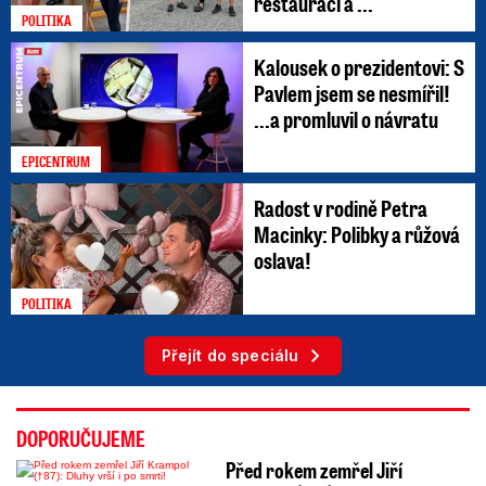
restauraci a ...
POLITIKA
Kalousek o prezidentovi: S
Pavlem jsem se nesmířil!
...a promluvil o návratu
EPICENTRUM
Radost v rodině Petra
Macinky: Polibky a růžová
oslava!
POLITIKA
Přejít do speciálu
DOPORUČUJEME
Před rokem zemřel Jiří