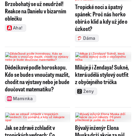
Brzobohatý se už neudržel!
Tropické noci a špatný
Reakce na Danielu v bizarním
spánek: Proč nás horko
oblečku
obírá o klid a kdy už jde o
úzkost?
Aha!
Dáma
Dědečkové podle horoskopu.
Miluje ji i Zendaya! Sukně,
Kdo se bude s vnoučaty mazlit,
která udělá stylový outfit
chodit na výstavy nebo je bude
z obyčejného trička
doučovat matematiku?
Ženy
Maminka
Jak se zdravě zchladit v
Bývalý inženýr Elona
tropických vedrech: Co
Muska drží akcie za půl