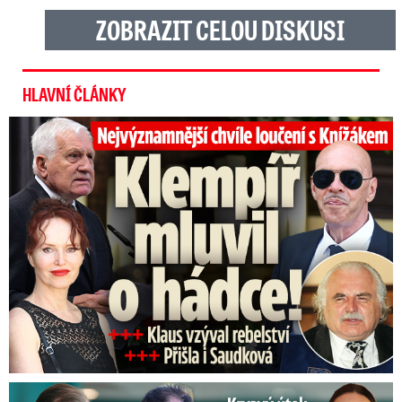
ZOBRAZIT CELOU DISKUSI
HLAVNÍ ČLÁNKY
Top momenty pohřbu Knížáka: Dojatý Klempíř, Pospíšil s Medou
Útok na Jaromíra Soukupa: Reakce Agáty na zmlácení jejího ex