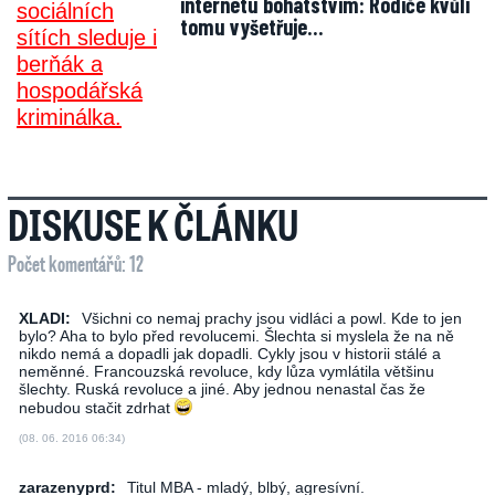
internetu bohatstvím: Rodiče kvůli
tomu vyšetřuje…
DISKUSE K ČLÁNKU
Počet komentářů: 12
XLADI:
Všichni co nemaj prachy jsou vidláci a powl. Kde to jen
bylo? Aha to bylo před revolucemi. Šlechta si myslela že na ně
nikdo nemá a dopadli jak dopadli. Cykly jsou v historii stálé a
neměnné. Francouzská revoluce, kdy lůza vymlátila většinu
šlechty. Ruská revoluce a jiné. Aby jednou nenastal čas že
nebudou stačit zdrhat
(08. 06. 2016 06:34)
zarazenyprd:
Titul MBA - mladý, blbý, agresívní.