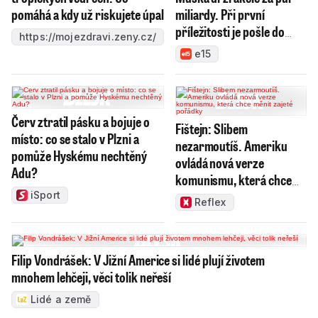
pomáhá a kdy už riskujete úpal
miliardy. Při první
příležitosti je pošle do
https://mojezdravi.zeny.cz/
světa
e15
Červ ztratil pásku a bojuje o
Fištejn: Slibem
místo: co se stalo v Plzni a
nezarmoutíš. Ameriku
pomůže Hyskému nechtěný
ovládá nová verze
Adu?
komunismu, která chce
měnit zajeté pořádky
iSport
Reflex
Filip Vondrášek: V Jižní Americe si lidé plují životem
mnohem lehčeji, věci tolik neřeší
Lidé a země