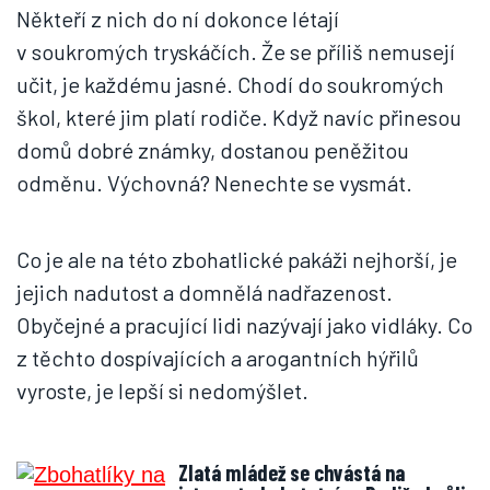
Někteří z nich do ní dokonce létají
v soukromých tryskáčích. Že se příliš nemusejí
učit, je každému jasné. Chodí do soukromých
škol, které jim platí rodiče. Když navíc přinesou
domů dobré známky, dostanou peněžitou
odměnu. Výchovná? Nenechte se vysmát.
Co je ale na této zbohatlické pakáži nejhorší, je
jejich nadutost a domnělá nadřazenost.
Obyčejné a pracující lidi nazývají jako vidláky. Co
z těchto dospívajících a arogantních hýřilů
vyroste, je lepší si nedomýšlet.
Zlatá mládež se chvástá na