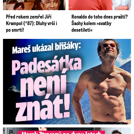
Před rokem zemřel Jiří
Ronaldo do toho dnes praští?
Krampol (†87): Dluhy vrší i
Šachy kolem »svatby
po smrti!
desetiletí«
Mareš v dokonalé formě ukázal břišáky: Padesátka není znát
Marek Ztracený na Letné: Pártlová stopla koncert