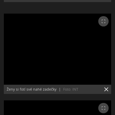
Ženy si fotí své nahé zadečky
|
Foto: INT