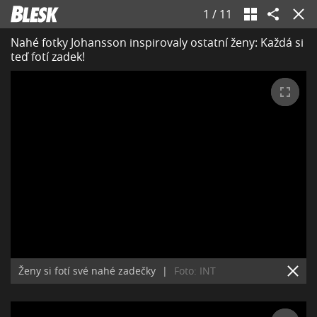
1
/
11
Nahé fotky Johansson inspirovaly ostatní ženy: Každá si
teď fotí zadek!
Ženy si fotí své nahé zadečky
|
Foto: INT