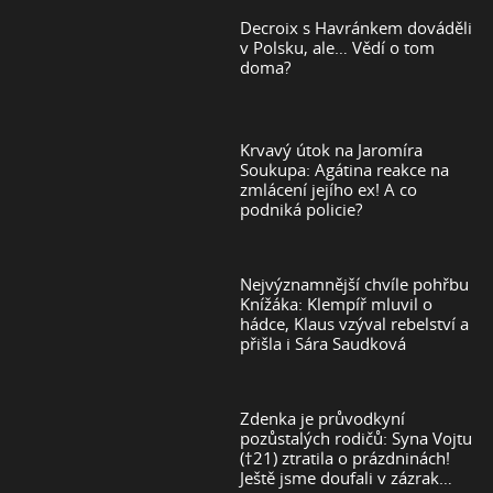
Decroix s Havránkem dováděli
v Polsku, ale… Vědí o tom
doma?
Krvavý útok na Jaromíra
Soukupa: Agátina reakce na
zmlácení jejího ex! A co
podniká policie?
Nejvýznamnější chvíle pohřbu
Knížáka: Klempíř mluvil o
hádce, Klaus vzýval rebelství a
přišla i Sára Saudková
Zdenka je průvodkyní
pozůstalých rodičů: Syna Vojtu
(†21) ztratila o prázdninách!
Ještě jsme doufali v zázrak…