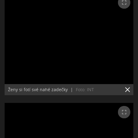
Ženy si fotí své nahé zadečky
|
Foto: INT