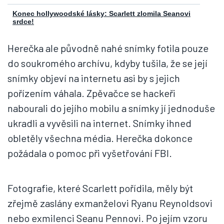
Konec hollywoodské lásky: Scarlett zlomila Seanovi
srdce!
Herečka ale původně nahé snímky fotila pouze
do soukromého archívu, kdyby tušila, že se její
snímky objeví na internetu asi by s jejich
pořízením váhala. Zpěvačce se hackeři
nabourali do jejího mobilu a snímky jí jednoduše
ukradli a vyvěsili na internet. Snímky ihned
obletěly všechna média. Herečka dokonce
požádala o pomoc při vyšetřování FBI.
Fotografie, které Scarlett pořídila, měly být
zřejmě zaslány exmanželovi Ryanu Reynoldsovi
nebo exmilenci Seanu Pennovi. Po jejím vzoru