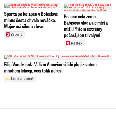
Sparta po kolapsu v Boleslavi:
Peče se celá země,
minus šest a chvála nováčka.
Babišova vláda ale mlčí a
Majer má silnou zbraň
mlží. Přitom extrémy
počasí jsou trvalými
iSport
problémy Česka
Reflex
Filip Vondrášek: V Jižní Americe si lidé plují životem
mnohem lehčeji, věci tolik neřeší
Lidé a země