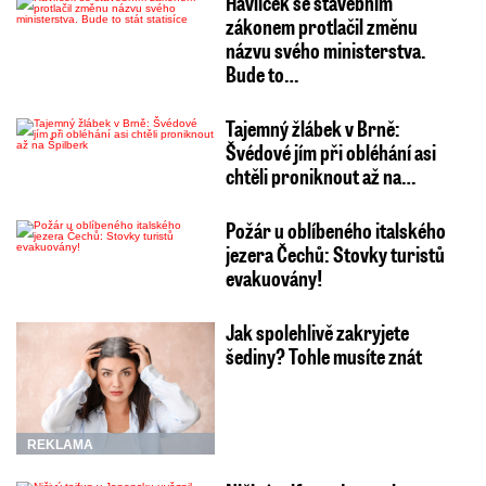
Havlíček se stavebním
zákonem protlačil změnu
názvu svého ministerstva.
Bude to…
Tajemný žlábek v Brně:
Švédové jím při obléhání asi
chtěli proniknout až na…
Požár u oblíbeného italského
jezera Čechů: Stovky turistů
evakuovány!
Jak spolehlivě zakryjete
šediny? Tohle musíte znát
REKLAMA