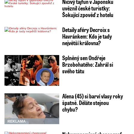
Ničivý tajfun v Japonsku
uvěznil české turistky:
Šokující zpověď z hotelu
Detaily aféry Decroix s
Havránkem: Kdo je tady
největší královna?
Splněný sen Ondřeje
Brzobohatého: Zahrál si
svého tátu
Alena (45) si barví vlasy roky
špatně. Děláte stejnou
chybu?
REKLAMA