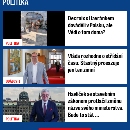
POLITIKA
Decroix s Havránkem
dováděli v Polsku, ale…
Vědí o tom doma?
POLITIKA
Vláda rozhodne o střídání
času: Šťastný prosazuje
jen ten zimní
UDÁLOSTI
Havlíček se stavebním
zákonem protlačil změnu
názvu svého ministerstva.
Bude to stát ...
POLITIKA