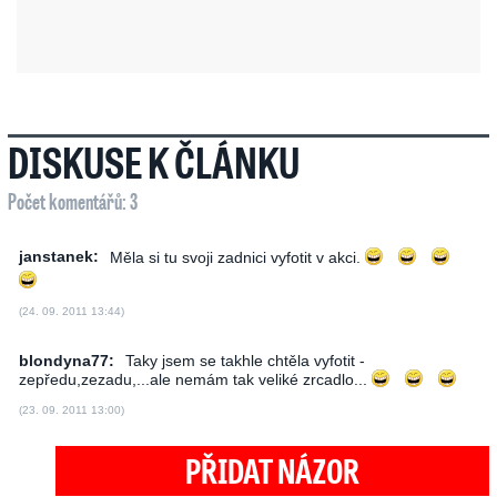
DISKUSE K ČLÁNKU
Počet komentářů: 3
janstanek:
Měla si tu svoji zadnici vyfotit v akci.
(24. 09. 2011 13:44)
blondyna77:
Taky jsem se takhle chtěla vyfotit -
zepředu,zezadu,...ale nemám tak veliké zrcadlo...
(23. 09. 2011 13:00)
PŘIDAT NÁZOR