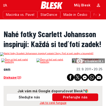
Můj Blesk
Macinka vs. Pavel
StarDance
Made in Česko
Festiva
Nahé fotky Scarlett Johansson
inspirují: Každá si teď fotí zadek!
11
Fotogalerie >
gam
22. 9. 2011 • 20:25
Diskuze (3)
Jak vám má Google doporučovat Blesk?
Sledujte nás
Preferujte nás
Jak to celé funguje