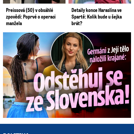
Preissová (50) v obsáhlé
Detaily konce Haraslína ve
zpovědi: Poprvé o operaci
Spartě: Kolik bude u šejka
manžela
brát?
Germáni z Jejího těla: Odstěhuj se, vzkázali jí krajané