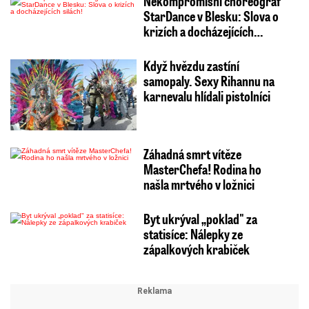
Nekompromisní choreograf
StarDance v Blesku: Slova o
krizích a docházejících…
Když hvězdu zastíní
samopaly. Sexy Rihannu na
karnevalu hlídali pistolníci
Záhadná smrt vítěze
MasterChefa! Rodina ho
našla mrtvého v ložnici
Byt ukrýval „poklad" za
statisíce: Nálepky ze
zápalkových krabiček