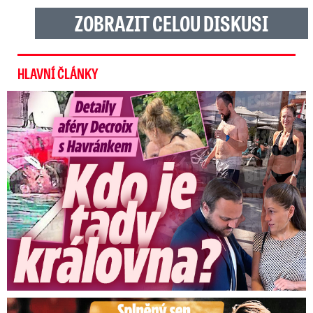
ZOBRAZIT CELOU DISKUSI
HLAVNÍ ČLÁNKY
Detaily aféry Decroix s Havránkem: Kdo je tady královna?
Splněný sen Ondřeje Brzobohatého: Zahrál si svého tátu