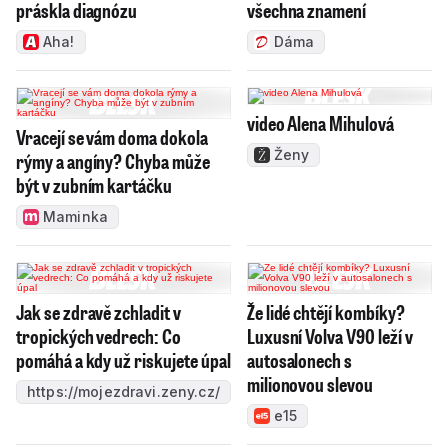
práskla diagnózu
všechna znamení
Aha!
Dáma
video Alena Mihulová
Vracejí se vám doma dokola
Ženy
rýmy a angíny? Chyba může
být v zubním kartáčku
Maminka
Jak se zdravě zchladit v
Že lidé chtějí kombíky?
tropických vedrech: Co
Luxusní Volva V90 leží v
pomáhá a kdy už riskujete úpal
autosalonech s
milionovou slevou
https://mojezdravi.zeny.cz/
e15