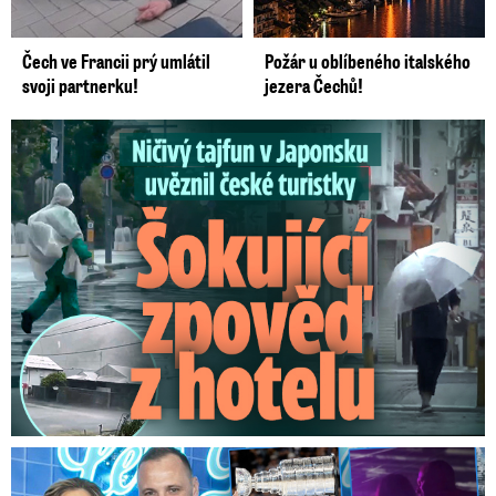
Čech ve Francii prý umlátil
Požár u oblíbeného italského
svoji partnerku!
jezera Čechů!
Ničivý tajfun uvěznil české turistky: Šokující zpověď
Na Gáboríka se sypou obvinění z nevěry: Reakce manželky!