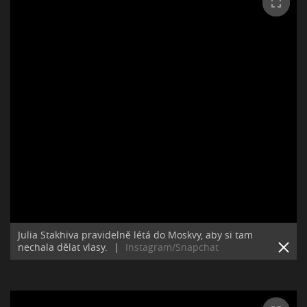
Julia Stakhiva pravidelně létá do Moskvy, aby si tam
nechala dělat vlasy.
|
Instagram/Snapchat