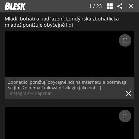
1
/
23
Mladí, bohatí a nadřazení: Londýnská zbohatlická
mládež ponižuje obyčejné lidi
Zbohatlíci ponižují obyčejné lidi na internetu a posmívají
se jim, že nemají taková privilegia jako oni.
|
Instagram/Snapchat