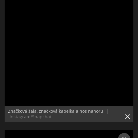
Značková šála, značková kabelka a nos nahoru
|
Instagram/Snapchat