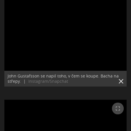
John Gustafsson se napil toho, v čem se koupe. Bacha na
střepy.
|
Instagram/Snapchat