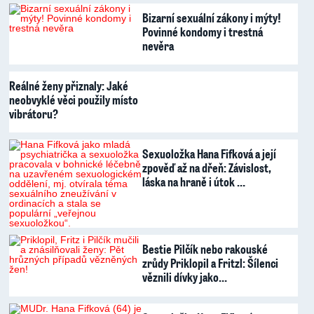
Bizarní sexuální zákony i mýty!
Povinné kondomy i trestná
nevěra
Reálné ženy přiznaly: Jaké
neobvyklé věci použily místo
vibrátoru?
Sexuoložka Hana Fifková a její
zpověď až na dřeň: Závislost,
láska na hraně i útok …
Bestie Pilčík nebo rakouské
zrůdy Priklopil a Fritzl: Šílenci
věznili dívky jako…