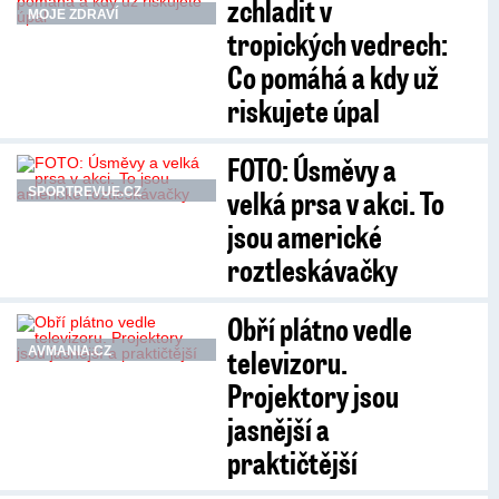
zchladit v
MOJE ZDRAVÍ
tropických vedrech:
Co pomáhá a kdy už
riskujete úpal
FOTO: Úsměvy a
velká prsa v akci. To
SPORTREVUE.CZ
jsou americké
roztleskávačky
Obří plátno vedle
televizoru.
AVMANIA.CZ
Projektory jsou
jasnější a
praktičtější