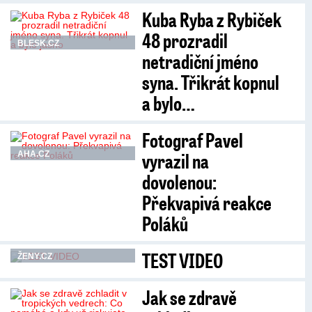
Kuba Ryba z Rybiček
48 prozradil
BLESK.CZ
netradiční jméno
syna. Třikrát kopnul
a bylo…
Fotograf Pavel
vyrazil na
AHA.CZ
dovolenou:
Překvapivá reakce
Poláků
TEST VIDEO
ŽENY.CZ
Jak se zdravě