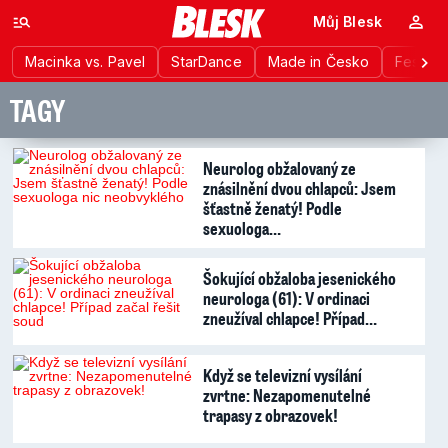
Můj Blesk
Macinka vs. Pavel
StarDance
Made in Česko
Festiva
TAGY
Neurolog obžalovaný ze
znásilnění dvou chlapců: Jsem
šťastně ženatý! Podle
sexuologa…
Šokující obžaloba jesenického
neurologa (61): V ordinaci
zneužíval chlapce! Případ…
Když se televizní vysílání
zvrtne: Nezapomenutelné
trapasy z obrazovek!