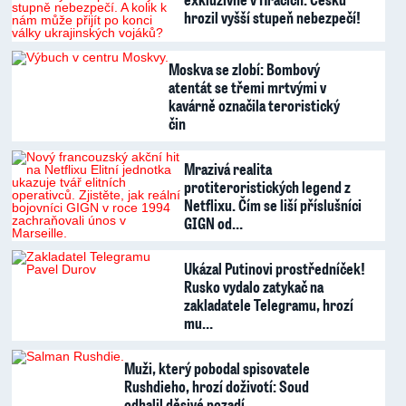
hrozil vyšší stupeň nebezpečí!
Moskva se zlobí: Bombový
atentát se třemi mrtvými v
kavárně označila teroristický
čin
Mrazivá realita
protiteroristických legend z
Netflixu. Čím se liší příslušníci
GIGN od…
Ukázal Putinovi prostředníček!
Rusko vydalo zatykač na
zakladatele Telegramu, hrozí
mu…
Muži, který pobodal spisovatele
Rushdieho, hrozí doživotí: Soud
odhalil děsivé pozadí …