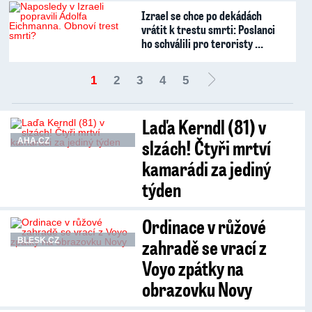
Izrael se chce po dekádách
vrátit k trestu smrti: Poslanci
ho schválili pro teroristy …
1
2
3
4
5
Laďa Kerndl (81) v
slzách! Čtyři mrtví
AHA.CZ
kamarádi za jediný
týden
Ordinace v růžové
zahradě se vrací z
BLESK.CZ
Voyo zpátky na
obrazovku Novy