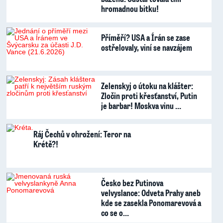
hromadnou bitku!
Příměří? USA a Írán se zase
ostřelovaly, viní se navzájem
Zelenskyj o útoku na klášter:
Zločin proti křesťanství, Putin
je barbar! Moskva vinu …
Ráj Čechů v ohrožení: Teror na
Krétě?!
Česko bez Putinova
velvyslance: Odveta Prahy aneb
kde se zasekla Ponomarevová a
co se o…