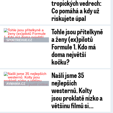
tropických vedrech:
Co pomáhá a kdy už
riskujete úpal
Tohle jsou přítelkyně
a ženy (ex)pilotů
SPORTREVUE.CZ
Formule 1. Kdo má
doma největší
kočku?
Našli jsme 35
nejlepších
AVMANIA.CZ
westernů. Kolty
jsou proklatě nízko a
většinu filmů si…