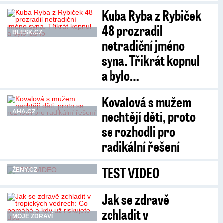
Kuba Ryba z Rybiček
48 prozradil
BLESK.CZ
netradiční jméno
syna. Třikrát kopnul
a bylo…
Kovalová s mužem
nechtějí děti, proto
AHA.CZ
se rozhodli pro
radikální řešení
TEST VIDEO
ŽENY.CZ
Jak se zdravě
zchladit v
MOJE ZDRAVÍ