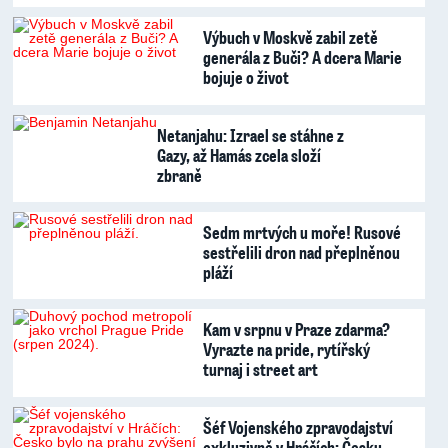
Výbuch v Moskvě zabil zetě
generála z Buči? A dcera Marie
bojuje o život
Netanjahu: Izrael se stáhne z
Gazy, až Hamás zcela složí
zbraně
Sedm mrtvých u moře! Rusové
sestřelili dron nad přeplněnou
pláží
Kam v srpnu v Praze zdarma?
Vyrazte na pride, rytířský
turnaj i street art
Šéf Vojenského zpravodajství
exkluzivně v Hráčích: Česku