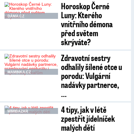
Horoskop Černé
Luny: Kterého
DÁMA.CZ
vnitřního démona
před světem
skrýváte?
Zdravotní sestry
odhalily šílené otce u
MAMINKA.CZ
porodu: Vulgární
nadávky partnerce,
…
4 tipy, jak v létě
MIMIBAZAR
zpestřit jídelníček
malých dětí