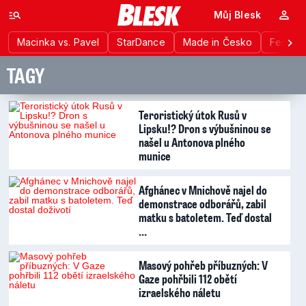
Můj Blesk
Macinka vs. Pavel
StarDance
Made in Česko
Festiva
TAGY
Teroristický útok Rusů v
Lipsku!? Dron s výbušninou se
našel u Antonova plného
munice
Afghánec v Mnichově najel do
demonstrace odborářů, zabil
matku s batoletem. Teď dostal
…
Masový pohřeb příbuzných: V
Gaze pohřbili 112 obětí
izraelského náletu