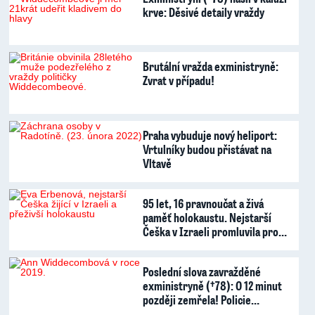
krve: Děsivé detaily vraždy
Brutální vražda exministryně:
Zvrat v případu!
Praha vybuduje nový heliport:
Vrtulníky budou přistávat na
Vltavě
95 let, 16 pravnoučat a živá
paměť holokaustu. Nejstarší
Češka v Izraeli promluvila pro…
Poslední slova zavražděné
exministryně (†78): O 12 minut
později zemřela! Policie…