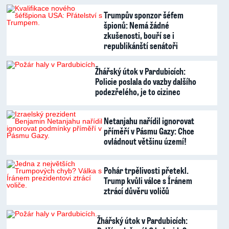
Trumpův sponzor šéfem
špionů: Nemá žádné
zkušenosti, bouří se i
republikánští senátoři
Žhářský útok v Pardubicích:
Policie poslala do vazby dalšího
podezřelého, je to cizinec
Netanjahu nařídil ignorovat
příměří v Pásmu Gazy: Chce
ovládnout většinu území!
Pohár trpělivosti přetekl.
Trump kvůli válce s Íránem
ztrácí důvěru voličů
Žhářský útok v Pardubicích: