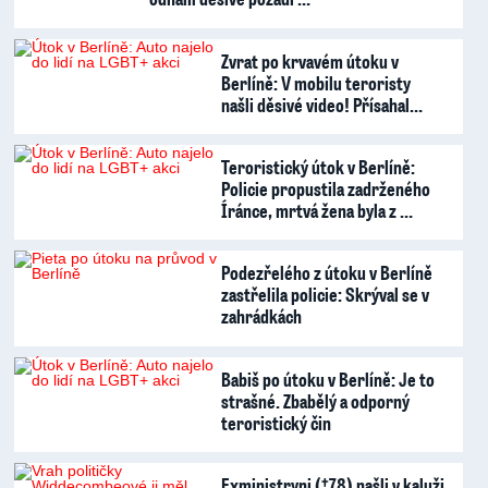
Zvrat po krvavém útoku v
Berlíně: V mobilu teroristy
našli děsivé video! Přísahal…
Teroristický útok v Berlíně:
Policie propustila zadrženého
Íránce, mrtvá žena byla z …
Podezřelého z útoku v Berlíně
zastřelila policie: Skrýval se v
zahrádkách
Babiš po útoku v Berlíně: Je to
strašné. Zbabělý a odporný
teroristický čin
Exministryni (†78) našli v kaluži