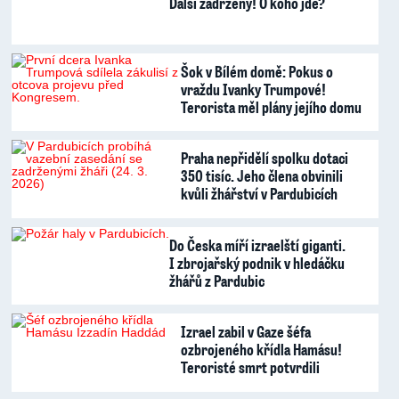
Další zadržený! O koho jde?
Šok v Bílém domě: Pokus o
vraždu Ivanky Trumpové!
Terorista měl plány jejího domu
Praha nepřidělí spolku dotaci
350 tisíc. Jeho člena obvinili
kvůli žhářství v Pardubicích
Do Česka míří izraelští giganti.
I zbrojařský podnik v hledáčku
žhářů z Pardubic
Izrael zabil v Gaze šéfa
ozbrojeného křídla Hamásu!
Teroristé smrt potvrdili