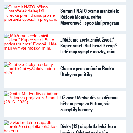
Summit NATO očima manželek:
Růžová Monika, selfie
Macronové i speciální program
„Můžeme zcela zničit život.“
Kupec smrti But hrozí Evropě.
Lidé mají vymyté mozky, míní
Chaos v prosluněném Řecku:
Útoky na politiky
Už zase! Medveděv si zdřímnul
během projevu Putina, vše
zachytily kamery
Dívka (13) si spletla lehátko u
bazénu: Odstartovala tím