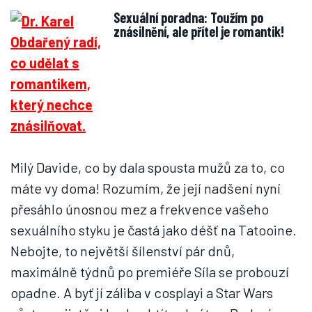
Sexuální poradna: Toužím po
znásilnění, ale přítel je romantik!
Milý Davide, co by dala spousta mužů za to, co
máte vy doma! Rozumím, že její nadšení nyní
přesáhlo únosnou mez a frekvence vašeho
sexuálního styku je častá jako déšť na Tatooine.
Nebojte, to největší šílenství pár dnů,
maximálně týdnů po premiéře Síla se probouzí
opadne. A byť jí záliba v cosplayi a Star Wars