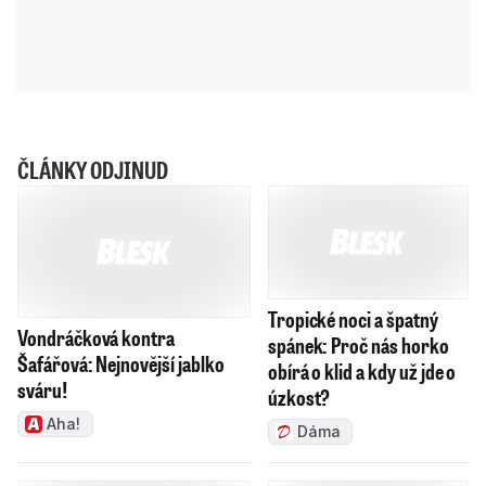
ČLÁNKY ODJINUD
Vondráčková kontra
Tropické noci a špatný
Šafářová: Nejnovější jablko
spánek: Proč nás horko
sváru!
obírá o klid a kdy už jde o
úzkost?
Aha!
Dáma
RECEPT: Kynutý švestkový
7 ikonických kousků,
koláč s drobenkou. Klasika, se
které vám budou slušet ve