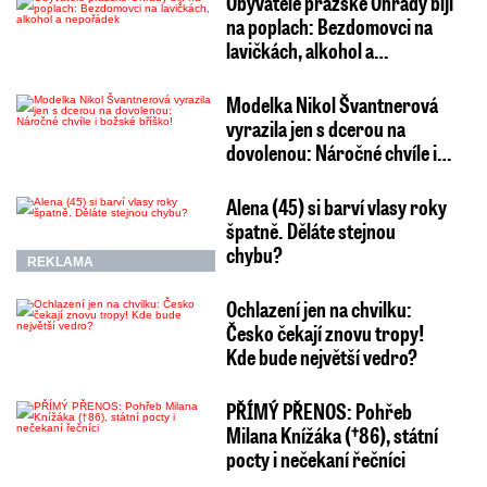
Obyvatelé pražské Ohrady bijí
na poplach: Bezdomovci na
lavičkách, alkohol a…
Modelka Nikol Švantnerová
vyrazila jen s dcerou na
dovolenou: Náročné chvíle i…
Alena (45) si barví vlasy roky
špatně. Děláte stejnou
chybu?
REKLAMA
Ochlazení jen na chvilku:
Česko čekají znovu tropy!
Kde bude největší vedro?
PŘÍMÝ PŘENOS: Pohřeb
Milana Knížáka (†86), státní
pocty i nečekaní řečníci