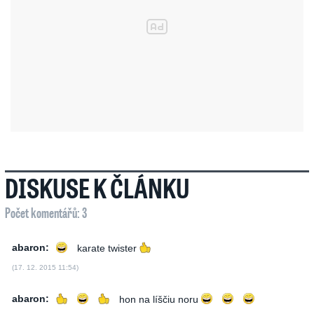
DISKUSE K ČLÁNKU
Počet komentářů: 3
abaron:
karate twister
(17. 12. 2015 11:54)
abaron:
hon na líščiu noru