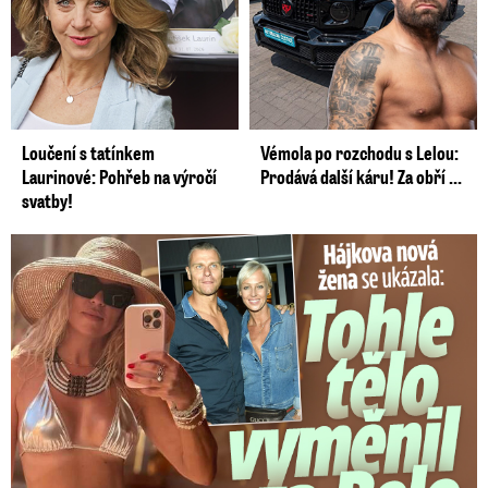
Loučení s tatínkem
Vémola po rozchodu s Lelou:
Laurinové: Pohřeb na výročí
Prodává další káru! Za obří ...
svatby!
Tohle tělo nahradilo Belo: Nová partnerka se ukázala...