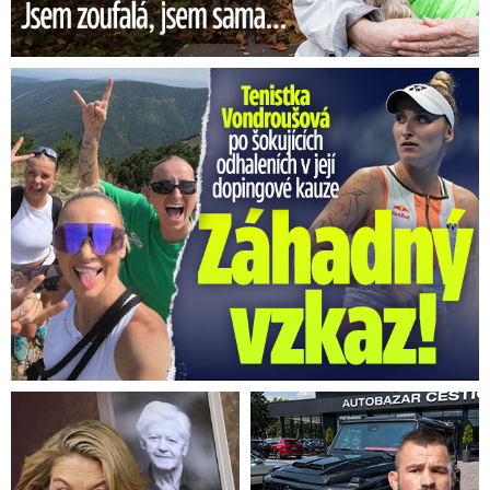
Vondroušová po šokujících odhaleních v kauze: Záhadný vzkaz!