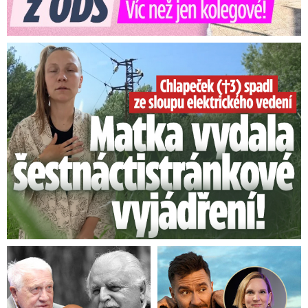
Smrtelný pád chlapce: Matka vydala vyjádření na 16 stran