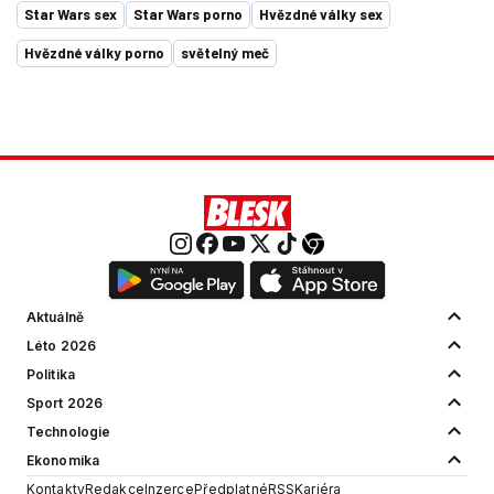
Jednotná kontaktní místa / Single Points of Contact
Etický kodex
Povinně zveřejňované informace
© 2001 - 2026 Copyright
CZECH NEWS CENTER a.s.
a dodavatelé
obsahu