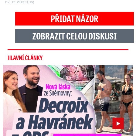
(17. 12. 2015 11:15)
PŘIDAT NÁZOR
ZOBRAZIT CELOU DISKUSI
HLAVNÍ ČLÁNKY
Nová láska ve Sněmovně: Decroix s mladým kolegou z ODS