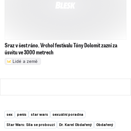
Aktuálně
Léto 2026
Politika
Sport 2026
Technologie
Ekonomika
Kontakty
Redakce
Inzerce
Předplatné
RSS
Kariéra
Autorská práva k publikovaným materiálům
Podmínky pro užívání služby informační společnosti
Informace o zpracování osobních údajů
Cookies
Nastavení soukromí
Vlastnická struktura