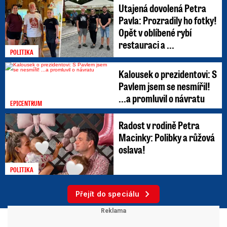
Utajená dovolená Petra
Pavla: Prozradily ho fotky!
Opět v oblíbené rybí
restauraci a ...
POLITIKA
Kalousek o prezidentovi: S
Pavlem jsem se nesmířil!
...a promluvil o návratu
EPICENTRUM
Radost v rodině Petra
Macinky: Polibky a růžová
oslava!
POLITIKA
Přejít do speciálu