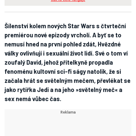
Šílenství kolem nových Star Wars s čtvrteční
premiérou nové epizody vrcholí. A byť se to
nemusí hned na první pohled zdát, Hvězdné
války ovlivňují i sexuální život lidí. Své o tom ví
zoufalý David, jehož přítelkyně propadla
fenoménu kultovní sci-fi ságy natolik, že si
začala hrát se světelným mečem, převlékat se
jako rytířka Jedi a na jeho »světelný meč« a
sex nemá vůbec čas.