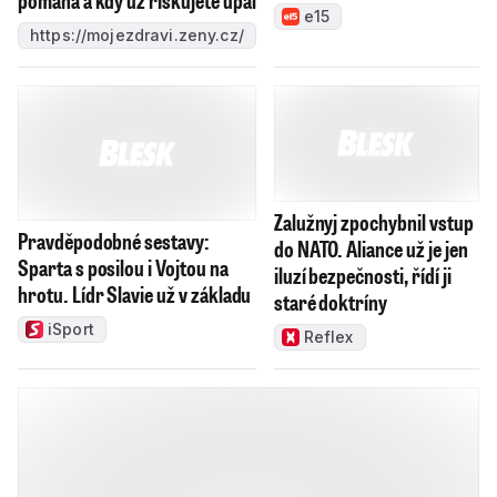
Sraz v šest ráno. Vrchol festivalu Tóny Dolomit zazní za
úsvitu ve 3000 metrech
Lidé a země
sex
penis
star wars
sexuální poradna
Star Wars: Síla se probouzí
Dr. Karel Obdařený
Obdařený
Star Wars sex
Star Wars porno
Hvězdné války sex
Hvězdné války porno
světelný meč