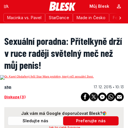
Můj Blesk
Macinka vs. Pavel
StarDance
Made in Česko
Festiva
Sexuální poradna: Přítelkyně drží
v ruce raději světelný meč než
můj penis!
shp
17. 12. 2015 • 10:13
Diskuze (3)
Jak vám má Google doporučovat Blesk?
Sledujte nás
Preferujte nás
Jak to celé funguje