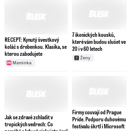
kterou zabodujete
20 i v 60 letech
Maminka
Ženy
Jak se zdravě zchladit v
Firmy couvají od Prague
tropických vedrech: Co
Pride. Podporu duhovému
pomáhá a kdy už riskujete úpal
festivalu škrtl i Microsoft
https://mojezdravi.zeny.cz/
e15
Pravděpodobné sestavy:
Zalužnyj zpochybnil vstup
Sparta s posilou i Vojtou na
do NATO. Aliance už je jen
hrotu. Lídr Slavie už v základu
iluzí bezpečnosti, řídí ji
staré doktríny
iSport
Reflex