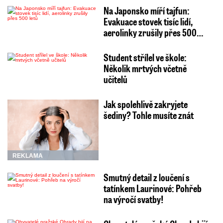
Na Japonsko míří tajfun:
Evakuace stovek tisíc lidí,
aerolinky zrušily přes 500…
Student střílel ve škole:
Několik mrtvých včetně
učitelů
Jak spolehlivě zakryjete
šediny? Tohle musíte znát
REKLAMA
Smutný detail z loučení s
tatínkem Laurinové: Pohřeb
na výročí svatby!