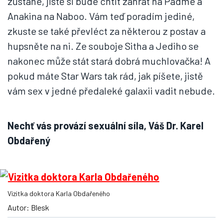
zůstane, jistě si bude chtít zahrát na Padmé a
Anakina na Naboo. Vám teď poradím jediné,
zkuste se také převléct za některou z postav a
hupsněte na ni. Ze souboje Sitha a Jediho se
nakonec může stát stará dobrá muchlovačka! A
pokud máte Star Wars tak rád, jak píšete, jistě
vám sex v jedné předaleké galaxii vadit nebude.
Nechť vás provází sexuální síla, Váš Dr. Karel
Obdařený
Vizitka doktora Karla Obdařeného
Autor: Blesk