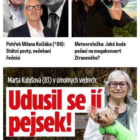
Pohřeb Milana Knížáka (†86):
Meteoroložka: Jaké bude
Státní pocty, nečekaní
počasí na megakoncert
řečníci
Ztraceného?
Marta Kubišová (83) v úmorných vedrech: Udusil se jí pejsek!